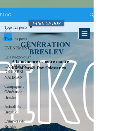
BLOG
FAIRE UN DON
Tous les posts
Tous les posts
GÉNÉRATION
ÉVÉNEMENT
BRESLEV
Le saviez-vous?
A la mémoire de notre maitre
LA SAGESSE
Rabbi Israël Dov Odesser zal
DE RABBI
NAHMAN
Campagne :
Génération
Breslev
Actualités
Breslev
L'univers de
Breslev