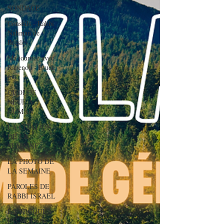
SONDAGE
Conseils - Rabbi
Nahman de
Breslev
Ma journée avec
Rabenou - Etude
jou
QUOI DE
NEUF A
OUMAN
LA CITATION
DE LA
SEMAINE
LA PHOTO DE
LA SEMAINE
PAROLES DE
RABBI ISRAEL
LA SEGOULA
DU MOIS