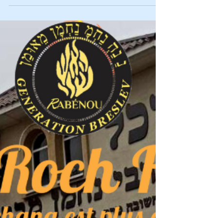
Le Petek reçu par Rabbi Israël Ber Odesser ז"ל de la
part de Rabénou Rabbi Na'hman de Breslev זיע"א