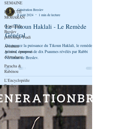
SEMAINE
LIKOUTÉ
MOHARAN
Génération Breslev
Génération
8 août 2024
1 min de lecture
Breslev
Le Tikoun Haklali - Le Remède
pèlerinage Tsadi
Général
Avraham
Avinou, épreuves
d’Avraham
Découvrez la puissance du Tikoun Haklali, le remède
général composé de dix Psaumes révélés par Rabbi
Paracha &
Na'hman de Breslev.
Rabénou
L’Encyclopédie
Breslev