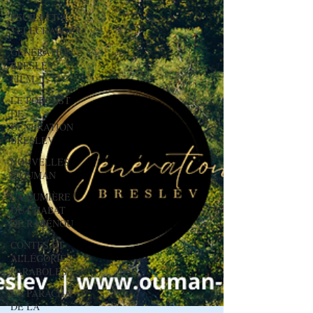
FEUILLET A
TELECHARGER
GENERATION
BRESLEV -
FILM
LE PODCAST
DE
GÉNÉRATION
BRESLEV
NOUVELLES
D'OUMAN
LA LUMIÈRE
DU CHABAT
DE RABÉNOU
CONTES ET
ALLÉGORIES -
PARABOLES
LA PARACHA
DE LA