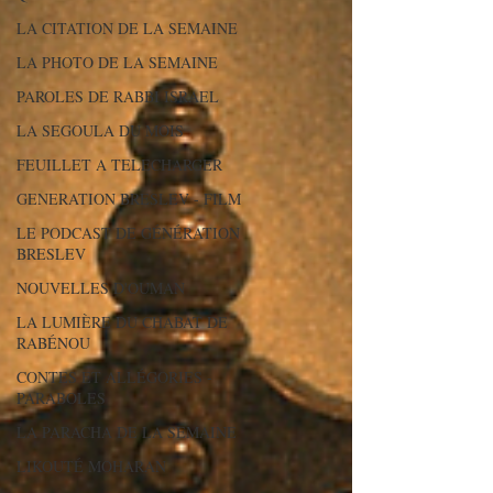
LA CITATION DE LA SEMAINE
LA PHOTO DE LA SEMAINE
PAROLES DE RABBI ISRAEL
LA SEGOULA DU MOIS
FEUILLET A TELECHARGER
GENERATION BRESLEV - FILM
LE PODCAST DE GÉNÉRATION
BRESLEV
NOUVELLES D'OUMAN
LA LUMIÈRE DU CHABAT DE
RABÉNOU
CONTES ET ALLÉGORIES -
PARABOLES
LA PARACHA DE LA SEMAINE
LIKOUTÉ MOHARAN