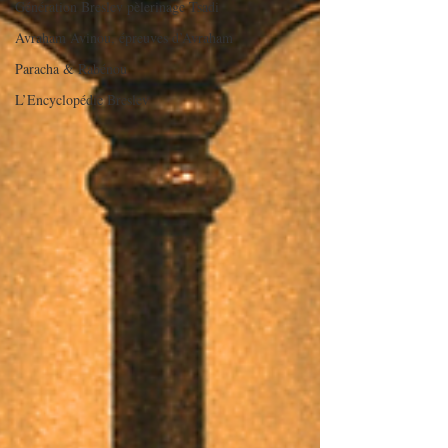
Génération Breslev pèlerinage Tsadi
Avraham Avinou, épreuves d’Avraham
Paracha & Rabénou
L’Encyclopédie Breslev