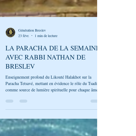
Génération Breslev
23 févr.
1 min de lecture
LA PARACHA DE LA SEMAINE
AVEC RABBI NATHAN DE
BRESLEV
Enseignement profond du Likouté Halakhot sur la
Paracha Tetsavé, mettant en évidence le rôle du Tsadik
comme source de lumière spirituelle pour chaque âme
du peuple d'Israël. En analysant le verset "Ils prendront
pour toi de l'huile d'olive pure", nous découvrons
comment chacun peut révéler son étincelle de sainteté à