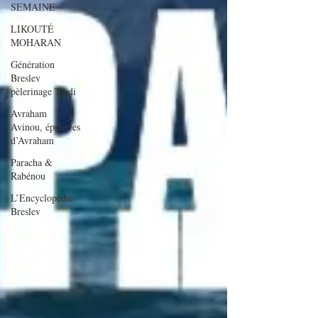
SEMAINE
LIKOUTÉ
MOHARAN
Génération
Breslev
pèlerinage Tsadi
Avraham
Avinou, épreuves
d’Avraham
Paracha &
Rabénou
L’Encyclopédie
Breslev