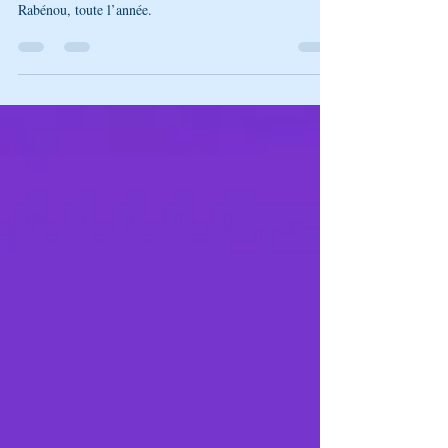
Même après Roch Hachana, Ouman continue. Ce n’est
pas une destination mais un chemin intérieur. Vivre avec
Rabénou, toute l’année.