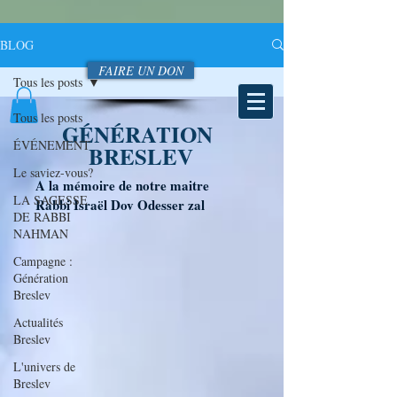
BLOG
FAIRE UN DON
Tous les posts
Tous les posts
GÉNÉRATION
ÉVÉNEMENT
BRESLEV
Le saviez-vous?
A la mémoire de notre maitre
LA SAGESSE
Rabbi Israël Dov Odesser zal
DE RABBI
NAHMAN
Campagne :
Génération
Breslev
Actualités
Breslev
L'univers de
Breslev