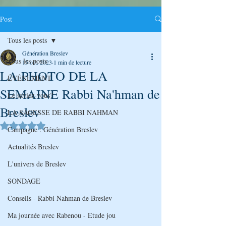
Post
Tous les posts
Génération Breslev
Tous les posts
15 oct. 2023
1 min de lecture
LA PHOTO DE LA
ÉVÉNEMENT
SEMAINE Rabbi Na'hman de
Le saviez-vous?
Breslev
LA SAGESSE DE RABBI NAHMAN
Noté NaN étoiles sur 5.
Campagne : Génération Breslev
Actualités Breslev
L'univers de Breslev
SONDAGE
Conseils - Rabbi Nahman de Breslev
Ma journée avec Rabenou - Etude jou