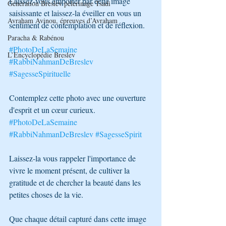
Laissez-vous emporter par cette image 
Génération Breslev pèlerinage Tsadi
saisissante et laissez-la éveiller en vous un 
Avraham Avinou, épreuves d’Avraham
sentiment de contemplation et de réflexion. 
Paracha & Rabénou
#PhotoDeLaSemaine
L’Encyclopédie Breslev
#RabbiNahmanDeBreslev
#SagesseSpirituelle
Contemplez cette photo avec une ouverture 
d'esprit et un cœur curieux. 
#PhotoDeLaSemaine
#RabbiNahmanDeBreslev
#SagesseSpirit
Laissez-la vous rappeler l'importance de 
vivre le moment présent, de cultiver la 
gratitude et de chercher la beauté dans les 
petites choses de la vie. 
Que chaque détail capturé dans cette image 