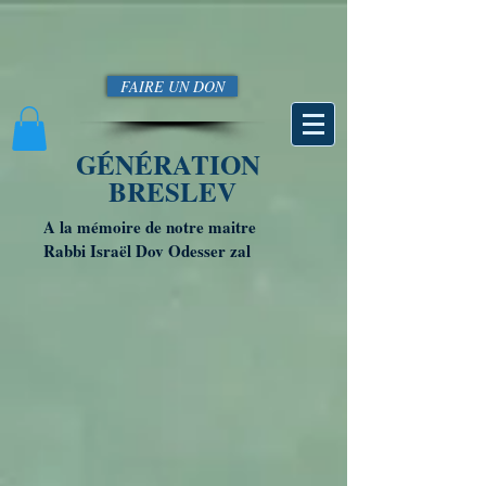
FAIRE UN DON
GÉNÉRATION
BRESLEV
A la mémoire de notre maitre
Rabbi Israël Dov Odesser zal