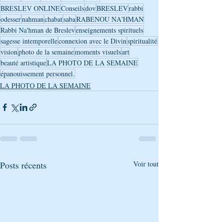
BRESLEV ONLINE
Conseils
dov
BRESLEV
rabbi
odesser
nahman
chabat
saba
RABENOU NA'HMAN
Rabbi Na'hman de Breslev
enseignements spirituels
sagesse intemporelle
connexion avec le Divin
spiritualité
vision
photo de la semaine
moments visuels
art
beauté artistique
LA PHOTO DE LA SEMAINE
épanouissement personnel.
LA PHOTO DE LA SEMAINE
Posts récents
Voir tout