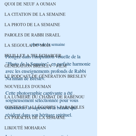
QUOI DE NEUF A OUMAN
LA CITATION DE LA SEMAINE
LA PHOTO DE LA SEMAINE
PAROLES DE RABBI ISRAEL
photo de la semaine 
LA SEGOULA DU MOIS
FEUILLET A TELECHARGER
Plongez dans l'inspiration visuelle de la 
"Photo de la Semaine", en parfaite harmonie 
GENERATION BRESLEV - FILM
avec les enseignements profonds de Rabbi 
LE PODCAST DE GÉNÉRATION BRESLEV
Na'hman de Breslev. 
NOUVELLES D'OUMAN
Cette photographie captivante a été 
LA LUMIÈRE DU CHABAT DE RABÉNOU
soigneusement sélectionnée pour vous 
CONTES ET ALLÉGORIES - PARABOLES
transmettre la sagesse et la beauté qui 
résident dans son héritage spirituel.
LA PARACHA DE LA SEMAINE
LIKOUTÉ MOHARAN