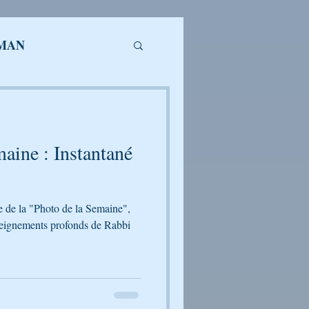
HMAN
ONDAGE
aine : Instantané
le de la "Photo de la Semaine",
DE LA SEMAINE
seignements profonds de Rabbi
ELECHARGER