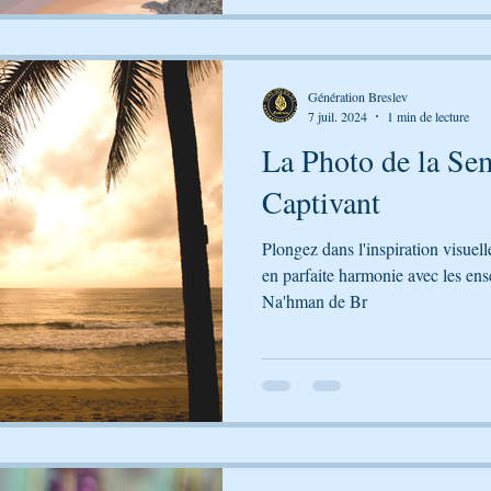
 FILM
LE PODCAST DE GÉNÉRATION BRESLE
Génération Breslev
LA LUMIÈRE DU CHABAT DE RABÉNOU
7 juil. 2024
1 min de lecture
La Photo de la Sem
 - PARABOLES
LA PARACHA DE LA SEMAINE
Captivant
Plongez dans l'inspiration visuel
en parfaite harmonie avec les en
Génération Breslev pèlerinage Tsadi
Avraham Avinou
Na'hman de Br
ncyclopédie Breslev