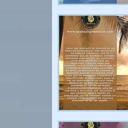
GENERATION BRESLEV -
NOUVELLES D'OUMAN
CONTES ET ALLÉGORIES
LIKOUTÉ MOHARAN
Paracha & Rabénou
L’E