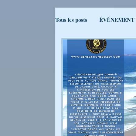
Tous les posts
ÉVÉNEMENT
Campagne : Génération Bres
Conseils - Rabbi Nahman de 
QUOI DE NEUF A OUMAN
PAROLES DE RABBI ISRA