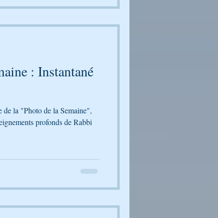
V
aine : Instantané
le de la "Photo de la Semaine",
seignements profonds de Rabbi
, épreuves d’Avraham