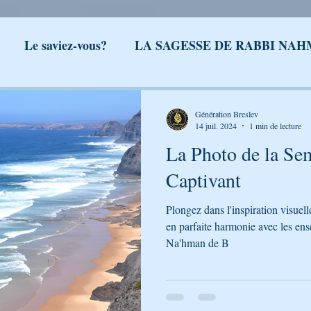
Le saviez-vous?
LA SAGESSE DE RABBI NA
lev
Actualités Breslev
L'univers de Breslev
S
Génération Breslev
14 juil. 2024
1 min de lecture
La Photo de la Sem
Breslev
Ma journée avec Rabenou - Etude jou
Captivant
Plongez dans l'inspiration visuel
LA CITATION DE LA SEMAINE
LA PHOTO 
en parfaite harmonie avec les en
Na'hman de B
EL
LA SEGOULA DU MOIS
FEUILLET A T