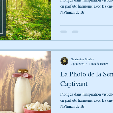
en parfaite harmonie avec les en
Na'hman de Br
Génération Breslev
9 juin 2024
1 min de lecture
La Photo de la Sem
Captivant
Plongez dans l'inspiration visuel
en parfaite harmonie avec les en
Na'hman de Br