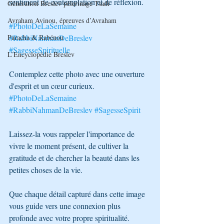
sentiment de contemplation et de réflexion. 
Génération Breslev pèlerinage Tsadi
Avraham Avinou, épreuves d’Avraham
#PhotoDeLaSemaine
Paracha & Rabénou
#RabbiNahmanDeBreslev
#SagesseSpirituelle
L’Encyclopédie Breslev
Contemplez cette photo avec une ouverture 
d'esprit et un cœur curieux. 
#PhotoDeLaSemaine
#RabbiNahmanDeBreslev
#SagesseSpirit
Laissez-la vous rappeler l'importance de 
vivre le moment présent, de cultiver la 
gratitude et de chercher la beauté dans les 
petites choses de la vie. 
Que chaque détail capturé dans cette image 
vous guide vers une connexion plus 
profonde avec votre propre spiritualité. 