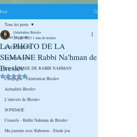
Post
Tous les posts
Génération Breslev
Tous les posts
23 juil. 2023
1 min de lecture
LA PHOTO DE LA
ÉVÉNEMENT
SEMAINE Rabbi Na'hman de
Le saviez-vous?
Breslev
LA SAGESSE DE RABBI NAHMAN
Noté NaN étoiles sur 5.
Campagne : Génération Breslev
Actualités Breslev
L'univers de Breslev
SONDAGE
Conseils - Rabbi Nahman de Breslev
Ma journée avec Rabenou - Etude jou