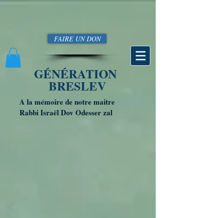
FAIRE UN DON
GÉNÉRATION
BRESLEV
A la mémoire de notre maitre
Rabbi Israël Dov Odesser zal