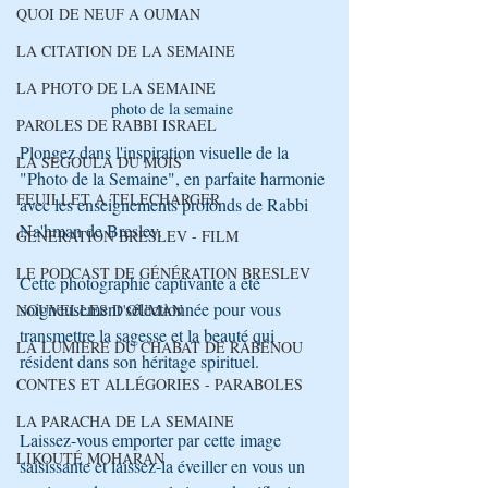
QUOI DE NEUF A OUMAN
LA CITATION DE LA SEMAINE
LA PHOTO DE LA SEMAINE
photo de la semaine 
PAROLES DE RABBI ISRAEL
Plongez dans l'inspiration visuelle de la 
LA SEGOULA DU MOIS
"Photo de la Semaine", en parfaite harmonie 
FEUILLET A TELECHARGER
avec les enseignements profonds de Rabbi 
Na'hman de Breslev. 
GENERATION BRESLEV - FILM
LE PODCAST DE GÉNÉRATION BRESLEV
Cette photographie captivante a été 
soigneusement sélectionnée pour vous 
NOUVELLES D'OUMAN
transmettre la sagesse et la beauté qui 
LA LUMIÈRE DU CHABAT DE RABÉNOU
résident dans son héritage spirituel.
CONTES ET ALLÉGORIES - PARABOLES
LA PARACHA DE LA SEMAINE
Laissez-vous emporter par cette image 
LIKOUTÉ MOHARAN
saisissante et laissez-la éveiller en vous un 