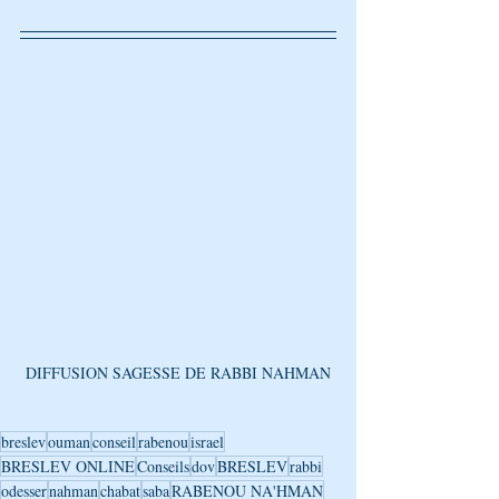
DIFFUSION SAGESSE DE RABBI NAHMAN
breslev
ouman
conseil
rabenou
israel
BRESLEV ONLINE
Conseils
dov
BRESLEV
rabbi
odesser
nahman
chabat
saba
RABENOU NA'HMAN