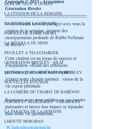
Copyright © 2023 - Association 
QUOI DE NEUF A OUMAN
Génération Breslev 
LA CITATION DE LA SEMAINE
LA PHOTO DE LA SEMAINE
Nous sommes ravis de partager avec vous la 
citation de la semaine, inspirée des 
PAROLES DE RABBI ISRAEL
enseignements profonds de Rabbi Na'hman 
LA SEGOULA DU MOIS
de Breslev. 
FEUILLET A TELECHARGER
Cette citation est un joyau de sagesse et 
GENERATION BRESLEV - FILM
d'inspiration, offrant des réflexions 
précieuses pour nourrir notre esprit et 
LE PODCAST DE GÉNÉRATION BRESLEV
éclairer notre chemin spirituel.  vision de la 
NOUVELLES D'OUMAN
vie espoir plénitude
LA LUMIÈRE DU CHABAT DE RABÉNOU
Rejoignez-nous pour méditer sur ces paroles 
CONTES ET ALLÉGORIES - PARABOLES
puissantes et laisser leur impact se répandre 
LA PARACHA DE LA SEMAINE
dans notre vie quotidienne.
LIKOUTÉ MOHARAN
#CitationInspirationnelle