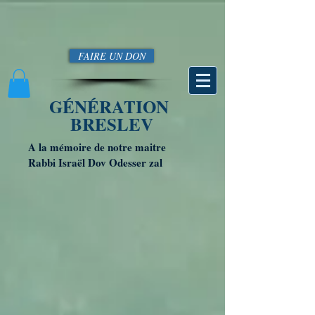
FAIRE UN DON
GÉNÉRATION
BRESLEV
A la mémoire de notre maitre
Rabbi Israël Dov Odesser zal