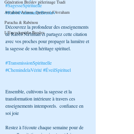
Génération Breslev pèlerinage Tsadi
#SagesseSpirituelle
Avraham Avinou, épreuves d’Avraham
#RabbiNahmanDeBreslev
Paracha & Rabénou
Découvrez la profondeur des enseignements 
L’Encyclopédie Breslev
de Rabbi Na'hman et partagez cette citation 
avec vos proches pour propager la lumière et 
la sagesse de son héritage spirituel. 
#TransmissionSpirituelle
#ChemindelaVérité
#ÉveilSpirituel
Ensemble, cultivons la sagesse et la 
transformation intérieure à travers ces 
enseignements intemporels.  confiance en 
soi joie
Restez à l'écoute chaque semaine pour de 