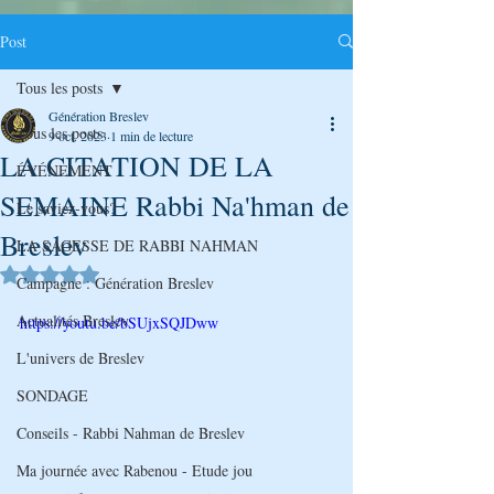
Post
Tous les posts
Génération Breslev
Tous les posts
9 oct. 2023
1 min de lecture
LA CITATION DE LA
ÉVÉNEMENT
SEMAINE Rabbi Na'hman de
Le saviez-vous?
Breslev
LA SAGESSE DE RABBI NAHMAN
Noté NaN étoiles sur 5.
Campagne : Génération Breslev
Actualités Breslev
https://youtu.be/bSUjxSQJDww
L'univers de Breslev
SONDAGE
Conseils - Rabbi Nahman de Breslev
Ma journée avec Rabenou - Etude jou