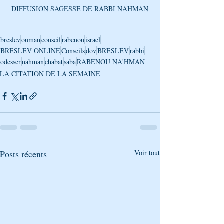
DIFFUSION SAGESSE DE RABBI NAHMAN
breslev
ouman
conseil
rabenou
israel
BRESLEV ONLINE
Conseils
dov
BRESLEV
rabbi
odesser
nahman
chabat
saba
RABENOU NA'HMAN
LA CITATION DE LA SEMAINE
Posts récents
Voir tout