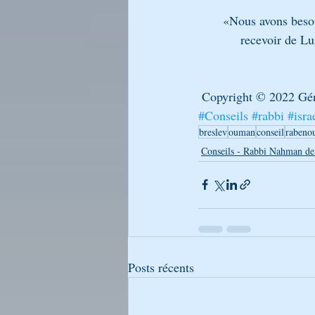
       «Nous avons 
            recev
 Copyright © 2022 Gé
#Conseils
#rabbi
#isra
breslev
ouman
conseil
rabeno
Conseils - Rabbi Nahman de
Posts récents