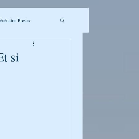
énération Breslev
t si
LLET A TELECHARGER
UMAN