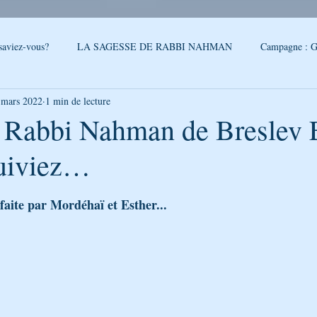
saviez-vous?
LA SAGESSE DE RABBI NAHMAN
Campagne : G
 mars 2022
1 min de lecture
reslev
SONDAGE
Conseils - Rabbi Nahman de Breslev
- Rabbi Nahman de Breslev E
suiviez…
QUOI DE NEUF A OUMAN
LA CITATION DE LA SEMAINE
5.
faite par Mordéhaï et Esther...
PAROLES DE RABBI ISRAEL
LA SEGOULA DU MOIS
FEUI
LE PODCAST DE GÉNÉRATION BRESLEV
NOUVELLES D'O