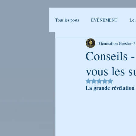
Tous les posts
ÉVÉNEMENT
Le 
Génération Breslev
7
Actualités Breslev
L'univers de B
Conseils 
vous les 
Ma journée avec Rabenou - Etude jou
Noté NaN étoiles sur 
La grande révélation 
LA PHOTO DE LA SEMAINE
GENERATION BRESLEV - FILM