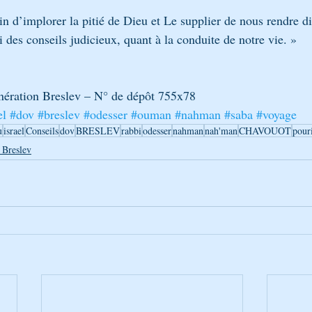
besoin d’implorer la pitié de Dieu et Le supplier de nous rendre d
oir de Lui des conseils judicieux, quant à la conduite de notre vie. »
nération Breslev – N° de dépôt 755x78
el
#dov
#breslev
#odesser
#ouman
#nahman
#saba
#voyage
u
israel
Conseils
dov
BRESLEV
rabbi
odesser
nahman
nah'man
CHAVOUOT
pour
 Breslev