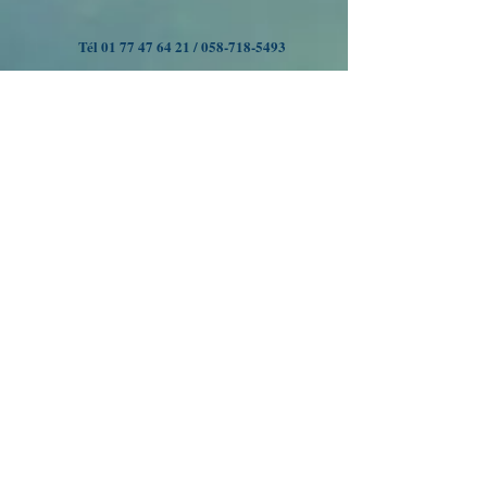
Tél
01 77 47 64 21
/
058-718-5493
VOYAGES A OUMAN
Nous suivre
Inscrivez-vous à notre liste
de diffusion