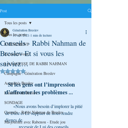
Post
Tous les posts
Génération Breslev
Tous les posts
11 oct. 2021
1 min de lecture
Conseils - Rabbi Nahman de
ÉVÉNEMENT
Breslev Et si vous les
Le saviez-vous?
suiviez…
LA SAGESSE DE RABBI NAHMAN
Noté NaN étoiles sur 5.
Campagne : Génération Breslev
Actualités Breslev
Si les gens ont l’impression 
d’affronter les problèmes 
...
L'univers de Breslev
SONDAGE
       «Nous avons besoin d’implorer la pitié 
Conseils - Rabbi Nahman de Breslev
de Dieu et Le supplier de nous rendre 
dignes de 
Ma journée avec Rabenou - Etude jou
            recevoir de Lui des conseils 