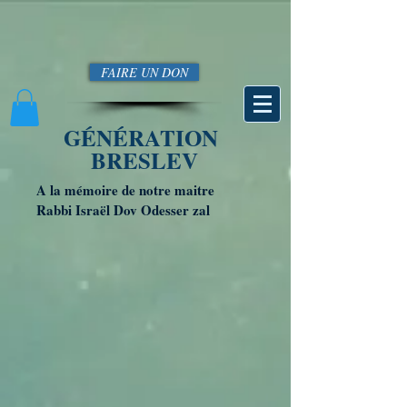
FAIRE UN DON
GÉNÉRATION
BRESLEV
A la mémoire de notre maitre
Rabbi Israël Dov Odesser zal