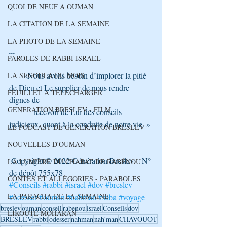
QUOI DE NEUF A OUMAN
LA CITATION DE LA SEMAINE
LA PHOTO DE LA SEMAINE
...
PAROLES DE RABBI ISRAEL
       «Nous avons besoin d’implorer la pitié 
LA SEGOULA DU MOIS
de Dieu et Le supplier de nous rendre 
FEUILLET A TELECHARGER
dignes de 
GENERATION BRESLEV - FILM
            recevoir de Lui des conseils 
judicieux, quant à la conduite de notre vie. »
LE PODCAST DE GÉNÉRATION BRESLEV
NOUVELLES D'OUMAN
 Copyright © 2022 Génération Breslev – N° 
LA LUMIÈRE DU CHABAT DE RABÉNOU
de dépôt 755x78
CONTES ET ALLÉGORIES - PARABOLES
#Conseils
#rabbi
#israel
#dov
#breslev
LA PARACHA DE LA SEMAINE
#odesser
#ouman
#nahman
#saba
#voyage
breslev
ouman
conseil
rabenou
israel
Conseils
dov
LIKOUTÉ MOHARAN
BRESLEV
rabbi
odesser
nahman
nah'man
CHAVOUOT