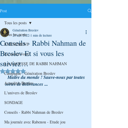
Post
Tous les posts
Génération Breslev
Tous les posts
25 avr. 2022
1 min de lecture
Conseils - Rabbi Nahman de
ÉVÉNEMENT
Breslev Et si vous les
Le saviez-vous?
suiviez…
LA SAGESSE DE RABBI NAHMAN
Noté NaN étoiles sur 5.
Campagne : Génération Breslev
  Maître du monde ! Sauve-nous par toutes 
Actualités Breslev
...
sortes de délivrances 
L'univers de Breslev
SONDAGE
Conseils - Rabbi Nahman de Breslev
Ma journée avec Rabenou - Etude jou