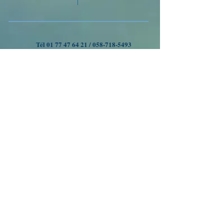
Tél
01 77 47 64 21
/
058-718-5493
VOYAGES A OUMAN
Nous suivre
Inscrivez-vous à notre liste