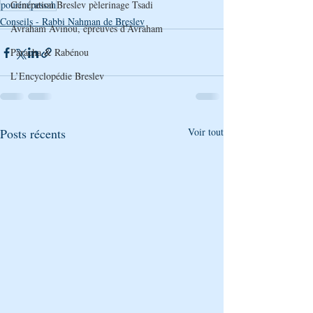
Génération Breslev pèlerinage Tsadi
pourim
pessah
Conseils - Rabbi Nahman de Breslev
Avraham Avinou, épreuves d’Avraham
Paracha & Rabénou
L’Encyclopédie Breslev
Posts récents
Voir tout