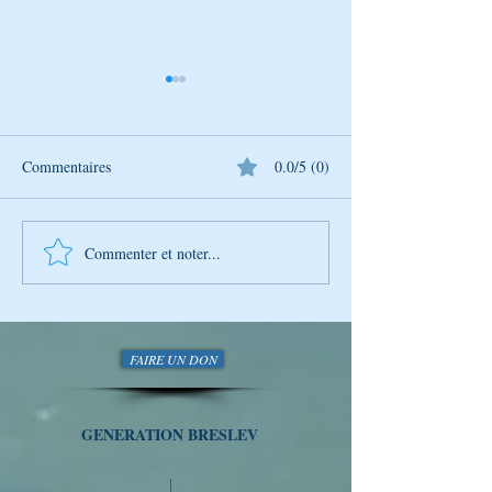
Commentaires
0.0/5 (0)
Commenter et noter...
Conseils - Rabbi Nahman de
Conseils - Rabbi
Breslev Et si vous les
Breslev Et si vous
suiviez…
suiviez…
FAIRE UN DON
GENERATION BRESLEV