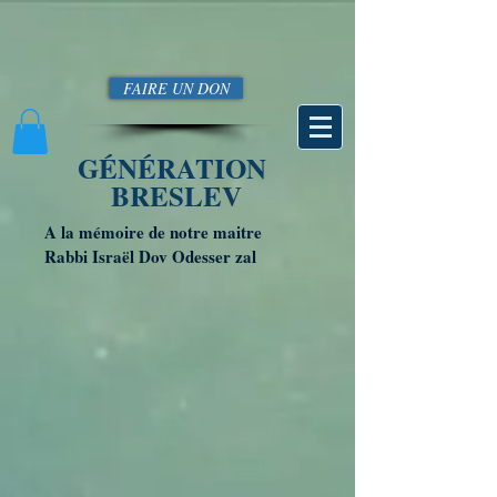
FAIRE UN DON
GÉNÉRATION
BRESLEV
A la mémoire de notre maitre
Rabbi Israël Dov Odesser zal