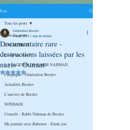
Post
Tous les posts
Génération Breslev
Tous les posts
6 août 2019
1 min de lecture
Documentaire rare -
ÉVÉNEMENT
destructions laissées par les
Le saviez-vous?
nazis - Ouman
LA SAGESSE DE RABBI NAHMAN
Noté NaN étoiles sur 5.
Campagne : Génération Breslev
Actualités Breslev
L'univers de Breslev
SONDAGE
Conseils - Rabbi Nahman de Breslev
Ma journée avec Rabenou - Etude jou