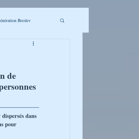
énération Breslev
n de 
 personnes 
LLET A TELECHARGER
v dispersés dans 
UMAN
ns pour  