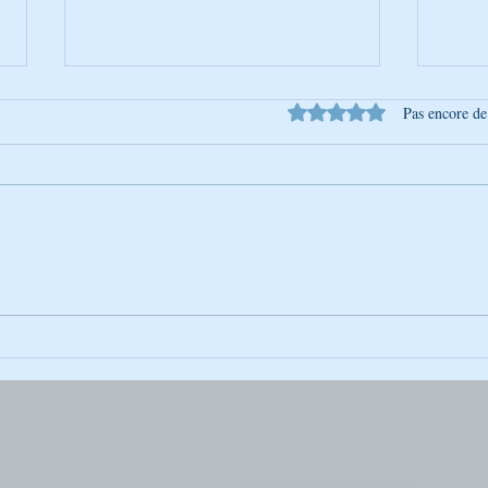
Noté 0 étoile sur 5.
Pas encore de
Pessa'h - La sortie d'Égypte
Mordé
la lu
ceux 