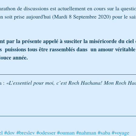
thon de discussions est actuellement en cours sur la question,
on soit prise aujourd'hui (Mardi 8 Septembre 2020) pour le sai
nt par la présente appelé à susciter la miséricorde du ciel 
  puissions tous être rassemblés dans  un amour véritabl
douce année.
 : 
«L’essentiel pour moi, c’est Roch Hachana! Mon Roch Hac
el
#dov
#breslev
#odesser
#ouman
#nahman
#saba
#voyage