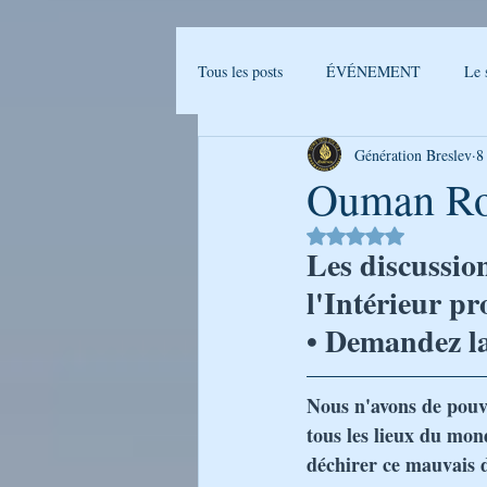
Tous les posts
ÉVÉNEMENT
Le 
Génération Breslev
8
Actualités Breslev
L'univers de B
Ouman Ro
Noté NaN étoiles sur 
Ma journée avec Rabenou - Etude jou
Les discussion
l'Intérieur p
• Demandez la 
LA PHOTO DE LA SEMAINE
Nous n'avons de pouvoi
GENERATION BRESLEV - FILM
tous les lieux du mon
déchirer ce mauvais d