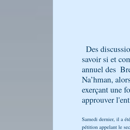
Des discussio
savoir si et c
annuel des  Br
Na’hman, alors
exerçant une fo
approuver l'en
Samedi dernier, il a é
pétition appelant le se