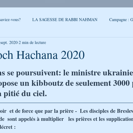
saviez-vous?
LA SAGESSE DE RABBI NAHMAN
Campagne : G
 sept. 2020
2 min de lecture
reslev
SONDAGE
Conseils - Rabbi Nahman de Breslev
ch Hachana 2020
5.
QUOI DE NEUF A OUMAN
LA CITATION DE LA SEMAINE
s se poursuivent: le ministre ukrainie
ropose un kibboutz de seulement 3000
pitié du ciel.
PAROLES DE RABBI ISRAEL
LA SEGOULA DU MOIS
FEUI
r  et de force que par la prière -  Les disciples de Bresle
LE PODCAST DE GÉNÉRATION BRESLEV
NOUVELLES D'O
de
sont appelés à multiplier 
les prières et les supplicatio
écret :