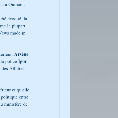
ana a Ouman .
 été évoqué  la 
me la plupart 
e News made in 
Arsène 
érieur, 
Igor 
la police 
 des Affaires 
rieur et qu'elle 
 politique entre 
du ministère de 