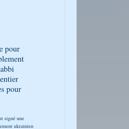
e pour 
blement 
abbi 
entier 
es pour 
t signé une 
nement ukrainien 