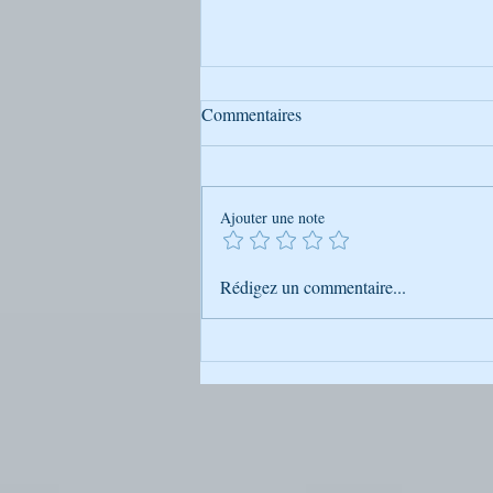
Commentaires
Ajouter une note
Ben Ametsarim — Le monde
Rédigez un commentaire...
désarticulé selon Rabbi Na’hman