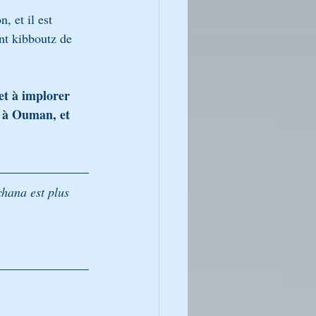
 et il est 
nt kibboutz de 
et à implorer 
e à Ouman, et 
hana est plus 