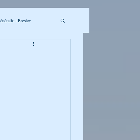
énération Breslev
LLET A TELECHARGER
UMAN