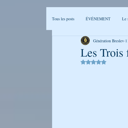
Tous les posts
ÉVÉNEMENT
Le 
Génération Breslev
1
Actualités Breslev
L'univers de B
Les Trois
Noté NaN étoiles sur 
Ma journée avec Rabenou - Etude jou
LA PHOTO DE LA SEMAINE
GENERATION BRESLEV - FILM