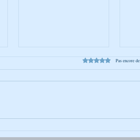
Noté 0 étoile sur 5.
Pas encore de
Pessa'h - La sortie d'Égypte
Mordé
la lu
ceux 