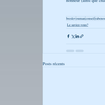
honneur (ainsi que cha
breslev
ouman
conseil
rabeno
Le saviez-vous?
Posts récents