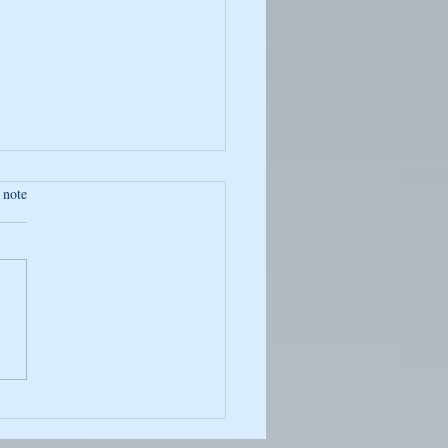
 note
’haï marche chaque jour :
mière qui cherche même
qui se sentent loin