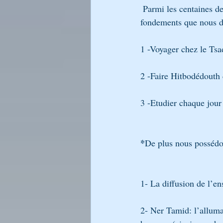
 Parmi les centaines de conseils que Rabbi Na’hman de Breslev nous prodigua, il y a trois 
fondements que nous d
1 -Voyager chez le Ts
2 -Faire Hitbodédouth 
3 -Etudier chaque jour
*
De plus nous possédon
1- La diffusion de l’
2- Ner Tamid: l’alluma