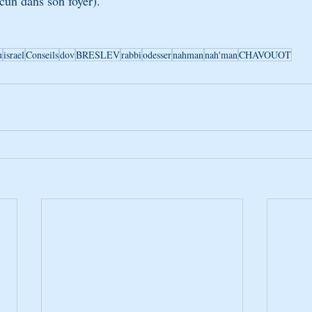
cun dans son foyer).
u
israel
Conseils
dov
BRESLEV
rabbi
odesser
nahman
nah'man
CHAVOUOT