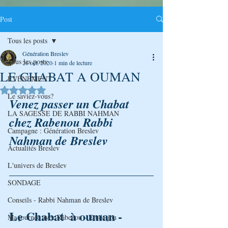
Post
Tous les posts
Génération Breslev
Tous les posts
26 oct. 2020
1 min de lecture
LE CHABAT A OUMAN
ÉVÉNEMENT
Noté NaN étoiles sur 5.
Le saviez-vous?
Venez passer un Chabat 
LA SAGESSE DE RABBI NAHMAN
chez Rabenou Rabbi 
Campagne : Génération Breslev
Nahman de Breslev
Actualités Breslev
L'univers de Breslev
SONDAGE
Conseils - Rabbi Nahman de Breslev
Le Chabat  à ouman - 
Ma journée avec Rabenou - Etude jou