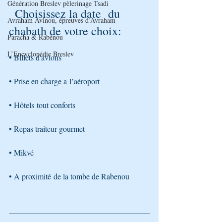
Génération Breslev pèlerinage Tsadi
 Choisissez la date  du 
Avraham Avinou, épreuves d’Avraham
chabath de votre choix:
Paracha & Rabénou
L’Encyclopédie Breslev
• Billets d'avions
• Prise en charge a l’aéroport
• Hôtels tout conforts
• Repas traiteur gourmet
• Mikvé 
• A proximité de la tombe de Rabenou 