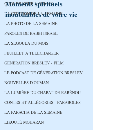
Moments spirituels 
QUOI DE NEUF A OUMAN
inoubliables de votre vie
LA CITATION DE LA SEMAINE
LA PHOTO DE LA SEMAINE
PAROLES DE RABBI ISRAEL
LA SEGOULA DU MOIS
FEUILLET A TELECHARGER
GENERATION BRESLEV - FILM
LE PODCAST DE GÉNÉRATION BRESLEV
NOUVELLES D'OUMAN
LA LUMIÈRE DU CHABAT DE RABÉNOU
CONTES ET ALLÉGORIES - PARABOLES
LA PARACHA DE LA SEMAINE
LIKOUTÉ MOHARAN