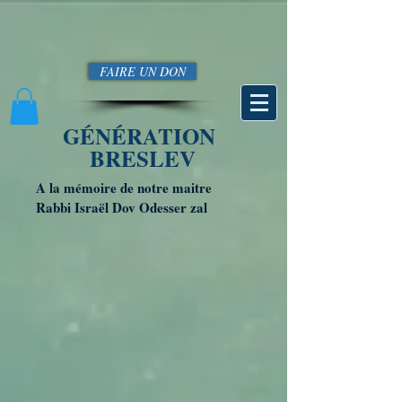
FAIRE UN DON
GÉNÉRATION
BRESLEV
A la mémoire de notre maitre
Rabbi Israël Dov Odesser zal