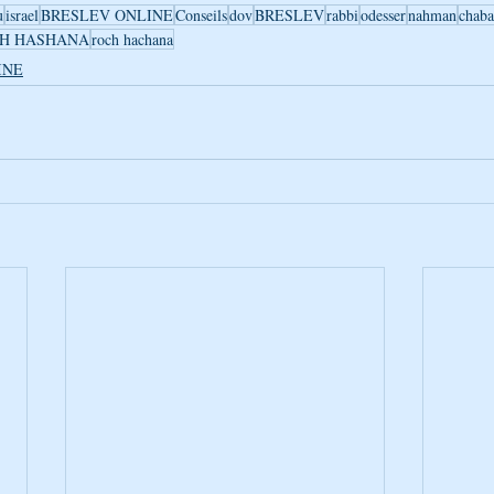
u
israel
BRESLEV ONLINE
Conseils
dov
BRESLEV
rabbi
odesser
nahman
chaba
H HASHANA
roch hachana
INE