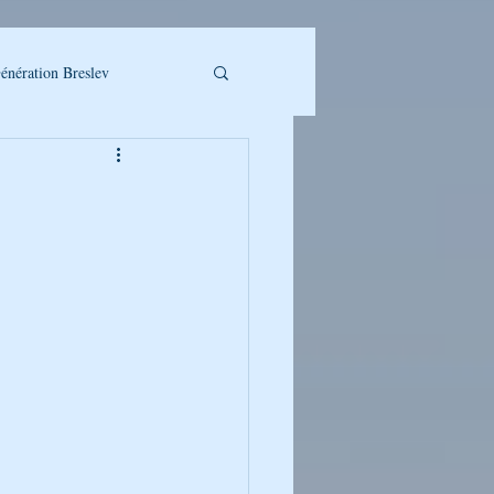
énération Breslev
LLET A TELECHARGER
UMAN