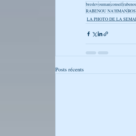
breslev
ouman
conseil
rabeno
RABENOU NA'HMAN
ROS
LA PHOTO DE LA SEMA
Posts récents