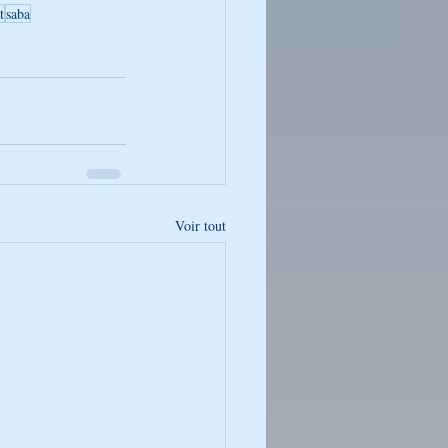
t
saba
Voir tout