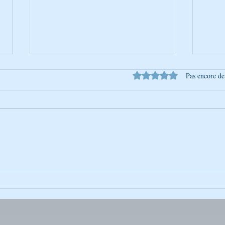
Noté 0 étoile sur 5.
Pas encore de
La Photo de la Semaine :
La Ph
Instantané Captivant
Insta