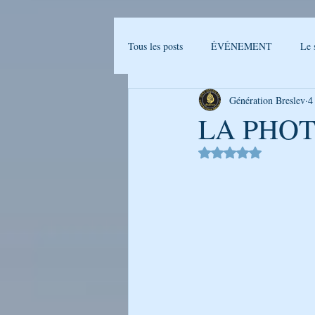
Tous les posts
ÉVÉNEMENT
Le 
Génération Breslev
4
Actualités Breslev
L'univers de B
LA PHOT
Noté NaN étoiles sur 
Ma journée avec Rabenou - Etude jou
LA PHOTO DE LA SEMAINE
GENERATION BRESLEV - FILM