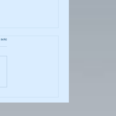
 note
oto de la Semaine :
ntané Captivant