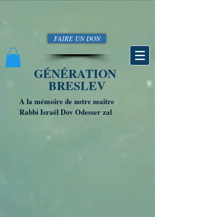
FAIRE UN DON
GÉNÉRATION
BRESLEV
A la mémoire de notre maitre
Rabbi Israël Dov Odesser zal