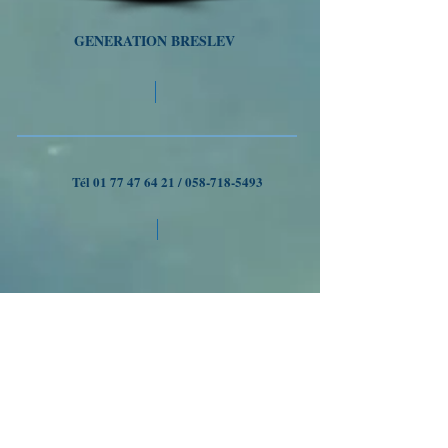
GENERATION BRESLEV
Tél
01 77 47 64 21
/
058-718-5493
VOYAGES A OUMAN
Nous suivre