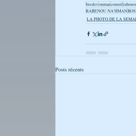
breslev
ouman
conseil
rabeno
RABENOU NA'HMAN
ROS
LA PHOTO DE LA SEMA
Posts récents