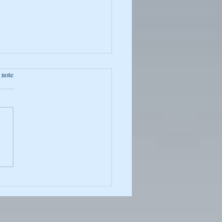
 note
oto de la Semaine :
ntané Captivant