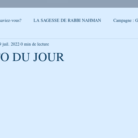
saviez-vous?
LA SAGESSE DE RABBI NAHMAN
Campagne : G
9 juil. 2022
0 min de lecture
reslev
SONDAGE
Conseils - Rabbi Nahman de Breslev
O DU JOUR
5.
QUOI DE NEUF A OUMAN
LA CITATION DE LA SEMAINE
PAROLES DE RABBI ISRAEL
LA SEGOULA DU MOIS
FEUI
LE PODCAST DE GÉNÉRATION BRESLEV
NOUVELLES D'O