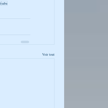
t
saba
Voir tout