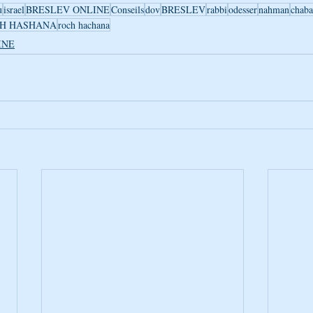
u
israel
BRESLEV ONLINE
Conseils
dov
BRESLEV
rabbi
odesser
nahman
chaba
H HASHANA
roch hachana
INE