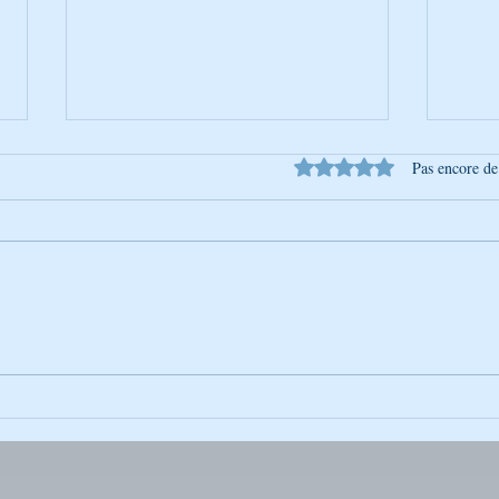
Noté 0 étoile sur 5.
Pas encore de
La Photo de la Semaine :
La Ph
Instantané Captivant
Insta