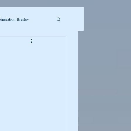
énération Breslev
LLET A TELECHARGER
UMAN