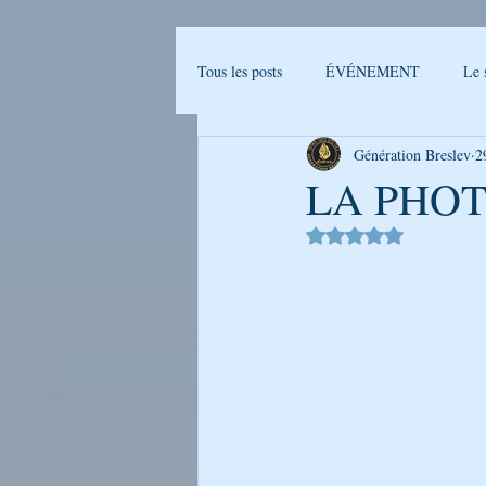
Tous les posts
ÉVÉNEMENT
Le 
Génération Breslev
2
Actualités Breslev
L'univers de B
LA PHOT
Noté NaN étoiles sur 
Ma journée avec Rabenou - Etude jou
LA PHOTO DE LA SEMAINE
GENERATION BRESLEV - FILM