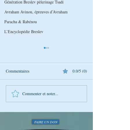
Génération Breslev pèlerinage Tsadi
Avraham Avinou, épreuves d’Avraham
Paracha & Rabénou
L’Encyclopédie Breslev
Commentaires
0.0/5 (0)
Commenter et noter...
La Photo de la Semaine :
La Photo de la Se
Instantané Captivant
Instantané Captiv
FAIRE UN DON