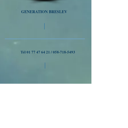
GENERATION BRESLEV
Tél
01 77 47 64 21
/
058-718-5493
VOYAGES A OUMAN
Nous suivre