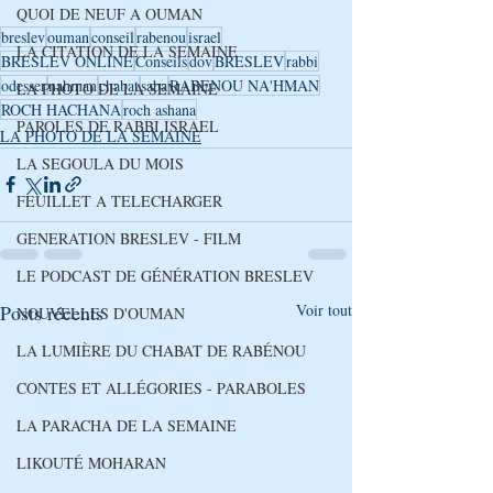
QUOI DE NEUF A OUMAN
breslev
ouman
conseil
rabenou
israel
LA CITATION DE LA SEMAINE
BRESLEV ONLINE
Conseils
dov
BRESLEV
rabbi
odesser
nahman
chabat
saba
RABENOU NA'HMAN
LA PHOTO DE LA SEMAINE
ROCH HACHANA
roch ashana
PAROLES DE RABBI ISRAEL
LA PHOTO DE LA SEMAINE
LA SEGOULA DU MOIS
FEUILLET A TELECHARGER
GENERATION BRESLEV - FILM
LE PODCAST DE GÉNÉRATION BRESLEV
Posts récents
Voir tout
NOUVELLES D'OUMAN
LA LUMIÈRE DU CHABAT DE RABÉNOU
CONTES ET ALLÉGORIES - PARABOLES
LA PARACHA DE LA SEMAINE
LIKOUTÉ MOHARAN