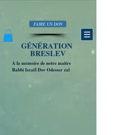
FAIRE UN DON
GÉNÉRATION
BRESLEV
A la mémoire de notre maitre
Rabbi Israël Dov Odesser zal