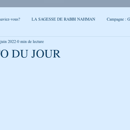
saviez-vous?
LA SAGESSE DE RABBI NAHMAN
Campagne : G
 juin 2022
0 min de lecture
reslev
SONDAGE
Conseils - Rabbi Nahman de Breslev
O DU JOUR
5.
QUOI DE NEUF A OUMAN
LA CITATION DE LA SEMAINE
PAROLES DE RABBI ISRAEL
LA SEGOULA DU MOIS
FEUI
LE PODCAST DE GÉNÉRATION BRESLEV
NOUVELLES D'O