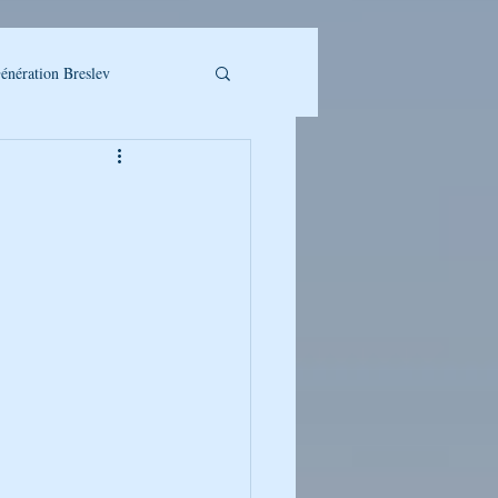
énération Breslev
LLET A TELECHARGER
UMAN