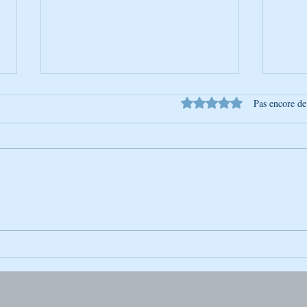
Noté 0 étoile sur 5.
Pas encore de
La Photo de la Semaine :
La Ph
Instantané Captivant
Insta