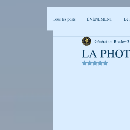
Tous les posts
ÉVÉNEMENT
Le 
Génération Breslev
3
Actualités Breslev
L'univers de B
LA PHOT
Noté NaN étoiles sur 
Ma journée avec Rabenou - Etude jou
LA PHOTO DE LA SEMAINE
GENERATION BRESLEV - FILM