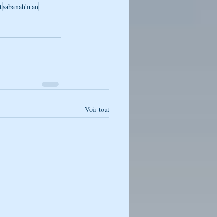
t
saba
nah'man
Voir tout