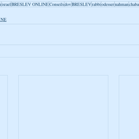
u
israel
BRESLEV ONLINE
Conseils
dov
BRESLEV
rabbi
odesser
nahman
chaba
INE