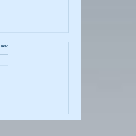
 note
oto de la Semaine :
ntané Captivant