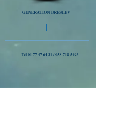
GENERATION BRESLEV
Tél
01 77 47 64 21
/
058-718-5493
VOYAGES A OUMAN
Nous suivre