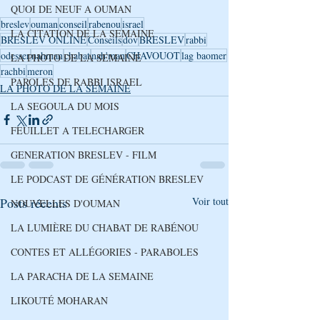
QUOI DE NEUF A OUMAN
breslev
ouman
conseil
rabenou
israel
LA CITATION DE LA SEMAINE
BRESLEV ONLINE
Conseils
dov
BRESLEV
rabbi
odesser
nahman
chabat
nah'man
CHAVOUOT
lag baomer
LA PHOTO DE LA SEMAINE
rachbi
meron
PAROLES DE RABBI ISRAEL
LA PHOTO DE LA SEMAINE
LA SEGOULA DU MOIS
FEUILLET A TELECHARGER
GENERATION BRESLEV - FILM
LE PODCAST DE GÉNÉRATION BRESLEV
Posts récents
Voir tout
NOUVELLES D'OUMAN
LA LUMIÈRE DU CHABAT DE RABÉNOU
CONTES ET ALLÉGORIES - PARABOLES
LA PARACHA DE LA SEMAINE
LIKOUTÉ MOHARAN