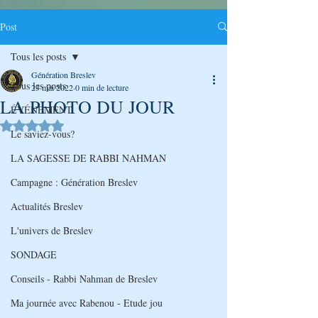
Post
Tous les posts
Génération Breslev
Tous les posts
23 mai 2022
0 min de lecture
LA PHOTO DU JOUR
ÉVÉNEMENT
Noté NaN étoiles sur 5.
Le saviez-vous?
LA SAGESSE DE RABBI NAHMAN
Campagne : Génération Breslev
Actualités Breslev
L'univers de Breslev
SONDAGE
Conseils - Rabbi Nahman de Breslev
Ma journée avec Rabenou - Etude jou