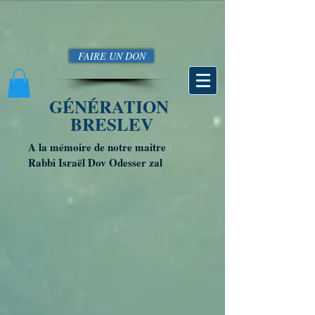
FAIRE UN DON
GÉNÉRATION
BRESLEV
A la mémoire de notre maitre
Rabbi Israël Dov Odesser zal