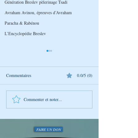
Génération Breslev pèlerinage Tsadi
Avraham Avinou, épreuves d’Avraham
Paracha & Rabénou
L’Encyclopédie Breslev
Commentaires
0.0/5 (0)
Commenter et noter...
La Photo de la Semaine :
La Photo de la Se
Instantané Captivant
Instantané Captiv
FAIRE UN DON