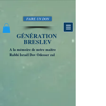
FAIRE UN DON
GÉNÉRATION
BRESLEV
A la mémoire de notre maitre
Rabbi Israël Dov Odesser zal