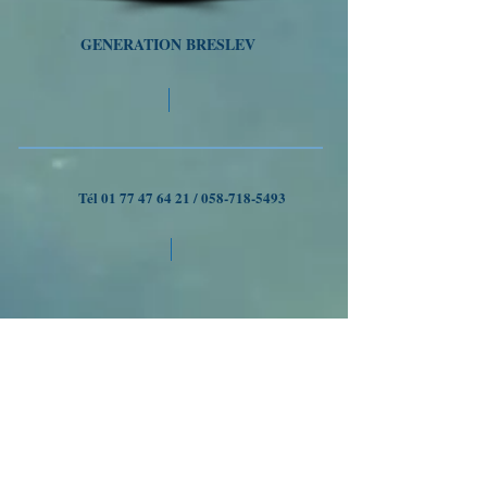
GENERATION BRESLEV
Tél
01 77 47 64 21
/
058-718-5493
VOYAGES A OUMAN
Nous suivre