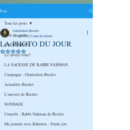
Post
Tous les posts
Génération Breslev
Tous les posts
17 mai 2022
0 min de lecture
LA PHOTO DU JOUR
ÉVÉNEMENT
Noté NaN étoiles sur 5.
Le saviez-vous?
LA SAGESSE DE RABBI NAHMAN
Campagne : Génération Breslev
Actualités Breslev
L'univers de Breslev
SONDAGE
Conseils - Rabbi Nahman de Breslev
Ma journée avec Rabenou - Etude jou