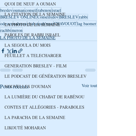
QUOI DE NEUF A OUMAN
breslev
ouman
conseil
rabenou
israel
LA CITATION DE LA SEMAINE
BRESLEV ONLINE
Conseils
dov
BRESLEV
rabbi
odesser
nahman
chabat
nah'man
CHAVOUOT
lag baomer
LA PHOTO DE LA SEMAINE
rachbi
meron
PAROLES DE RABBI ISRAEL
LA PHOTO DE LA SEMAINE
LA SEGOULA DU MOIS
FEUILLET A TELECHARGER
GENERATION BRESLEV - FILM
LE PODCAST DE GÉNÉRATION BRESLEV
Posts récents
Voir tout
NOUVELLES D'OUMAN
LA LUMIÈRE DU CHABAT DE RABÉNOU
CONTES ET ALLÉGORIES - PARABOLES
LA PARACHA DE LA SEMAINE
LIKOUTÉ MOHARAN