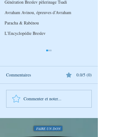
Génération Breslev pèlerinage Tsadi
Avraham Avinou, épreuves d’Avraham
Paracha & Rabénou
L’Encyclopédie Breslev
Commentaires
0.0/5 (0)
Commenter et noter...
La Photo de la Semaine :
La Photo de la Se
Instantané Captivant
Instantané Captiv
FAIRE UN DON