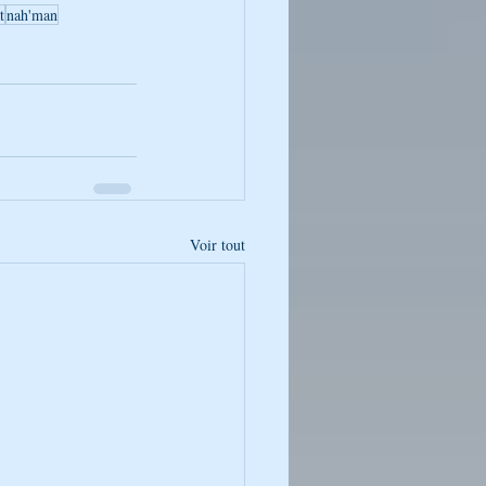
t
nah'man
Voir tout