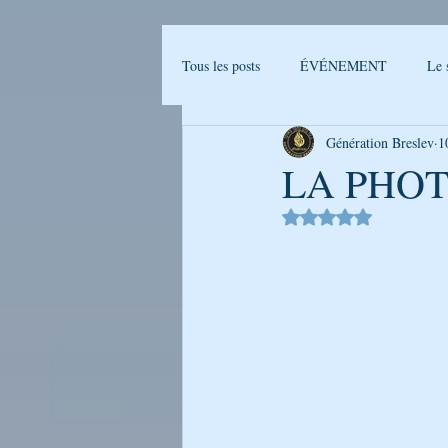
Tous les posts
ÉVÉNEMENT
Le 
Génération Breslev
1
Actualités Breslev
L'univers de B
LA PHOT
Noté NaN étoiles sur 
Ma journée avec Rabenou - Etude jou
LA PHOTO DE LA SEMAINE
GENERATION BRESLEV - FILM