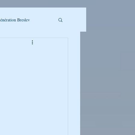
énération Breslev
LLET A TELECHARGER
UMAN