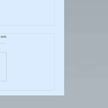
 note
oto de la Semaine :
ntané Captivant