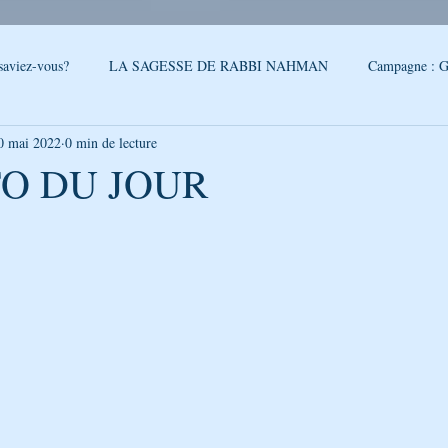
saviez-vous?
LA SAGESSE DE RABBI NAHMAN
Campagne : G
0 mai 2022
0 min de lecture
reslev
SONDAGE
Conseils - Rabbi Nahman de Breslev
O DU JOUR
5.
QUOI DE NEUF A OUMAN
LA CITATION DE LA SEMAINE
PAROLES DE RABBI ISRAEL
LA SEGOULA DU MOIS
FEUI
LE PODCAST DE GÉNÉRATION BRESLEV
NOUVELLES D'O