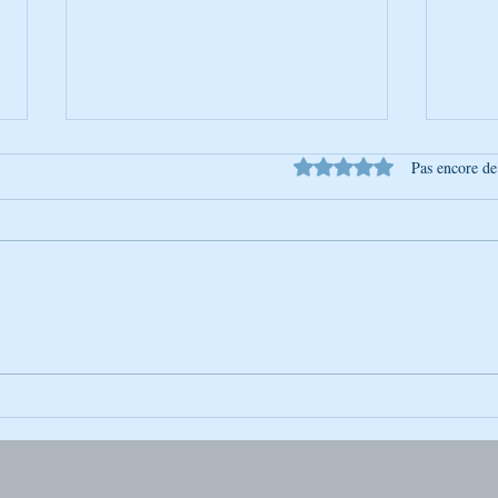
Noté 0 étoile sur 5.
Pas encore de
La Photo de la Semaine :
La Ph
Instantané Captivant
Insta