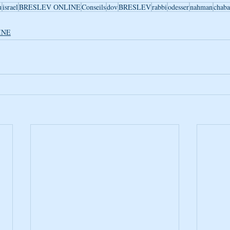
u
israel
BRESLEV ONLINE
Conseils
dov
BRESLEV
rabbi
odesser
nahman
chaba
INE