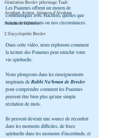
Génération Breslev pèlerinage Tsadi
Les Psaumes offrent un moyen de 
Avraham Avinou, épreuves d’Avraham
communiquer avec Hachem, quelles que 
soient nos émotions ou nos circonstances.
Paracha & Rabénou
L’Encyclopédie Breslev
Dans cette vidéo, nous explorons comment 
la lecture des Psaumes peut enrichir votre 
vie spirituelle. 
Nous plongeons dans les enseignements 
inspirants de 
Rabbi Na'hman de Breslev
pour comprendre comment les Psaumes 
peuvent être bien plus qu'une simple 
récitation de mots.
Ils peuvent devenir une source de réconfort 
dans les moments difficiles, de force 
spirituelle dans les moments d'incertitude, et 