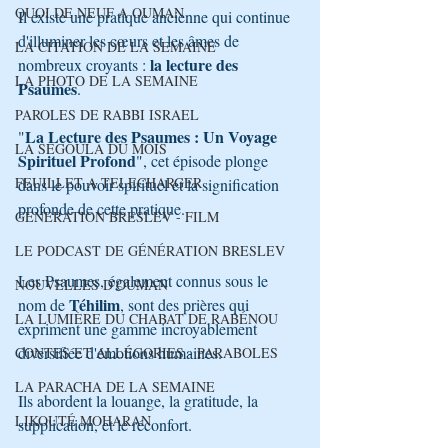
QUOI DE NEUF A OUMAN
Il existe une pratique ancienne qui continue 
d'illuminer les cœurs et les âmes de 
LA CITATION DE LA SEMAINE
la lecture des 
nombreux croyants : 
LA PHOTO DE LA SEMAINE
Psaumes
. 
PAROLES DE RABBI ISRAEL
La Lecture des Psaumes : Un Voyage 
"
LA SEGOULA DU MOIS
Spirituel Profond
", cet épisode plonge 
FEUILLET A TELECHARGER
dans le pouvoir spirituel et la signification 
profonde de cette pratique.
GENERATION BRESLEV - FILM
LE PODCAST DE GÉNÉRATION BRESLEV
Les Psaumes, également connus sous le 
NOUVELLES D'OUMAN
Téhilim
nom de 
, sont des prières qui 
LA LUMIÈRE DU CHABAT DE RABÉNOU
expriment une gamme incroyablement 
diversifiée d'émotions humaines. 
CONTES ET ALLÉGORIES - PARABOLES
LA PARACHA DE LA SEMAINE
Ils abordent la louange, la gratitude, la 
LIKOUTÉ MOHARAN
supplication, et le réconfort. 