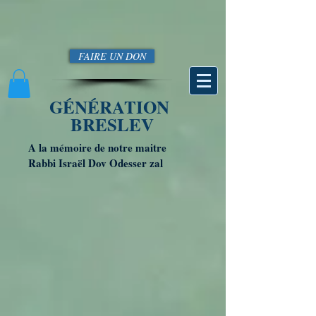
FAIRE UN DON
GÉNÉRATION
BRESLEV
A la mémoire de notre maitre
Rabbi Israël Dov Odesser zal