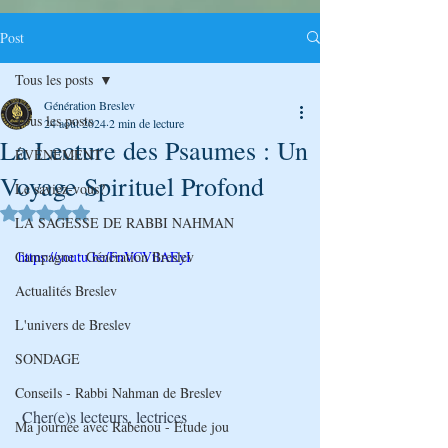
Post
Tous les posts
Génération Breslev
Tous les posts
24 août 2024
2 min de lecture
La Lecture des Psaumes : Un
ÉVÉNEMENT
Voyage Spirituel Profond
Le saviez-vous?
Noté NaN étoiles sur 5.
LA SAGESSE DE RABBI NAHMAN
Campagne : Génération Breslev
https://youtu.be/FnVCVtlAEyI
Actualités Breslev
L'univers de Breslev
SONDAGE
Conseils - Rabbi Nahman de Breslev
Cher(e)s lecteurs, lectrices
Ma journée avec Rabenou - Etude jou