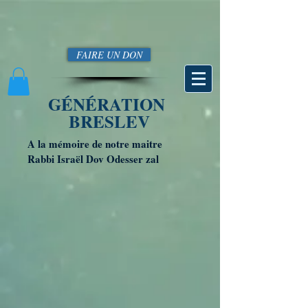
FAIRE UN DON
GÉNÉRATION
BRESLEV
A la mémoire de notre maitre
Rabbi Israël Dov Odesser zal