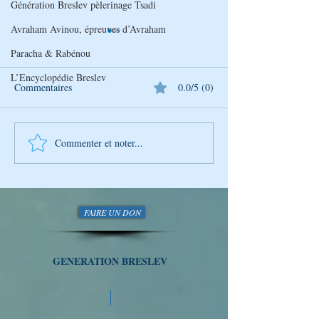
Génération Breslev pèlerinage Tsadi
Avraham Avinou, épreuves d’Avraham
Paracha & Rabénou
L’Encyclopédie Breslev
Commentaires
0.0/5 (0)
Commenter et noter...
Découverte Hebdomadaire
Découverte Hebd
de la Sagesse de Rabbi
de la Sagesse de 
Na'hman avec Génération
Na'hman avec Gén
Breslev
Breslev
FAIRE UN DON
GENERATION BRESLEV