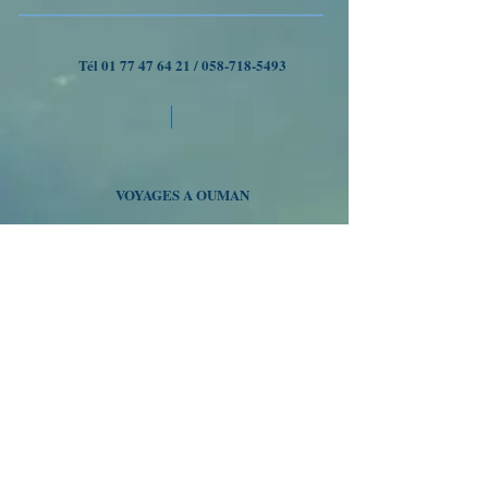
Tél
01 77 47 64 21
/
058-718-5493
VOYAGES A OUMAN
Nous suivre
Inscrivez-vous à notre liste
de diffusion