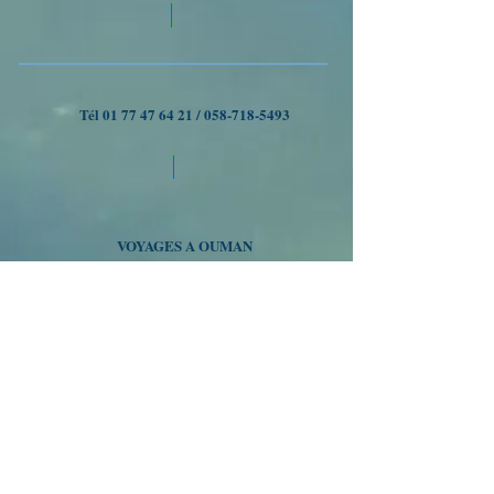
Tél
01 77 47 64 21
/
058-718-5493
VOYAGES A OUMAN
Nous suivre