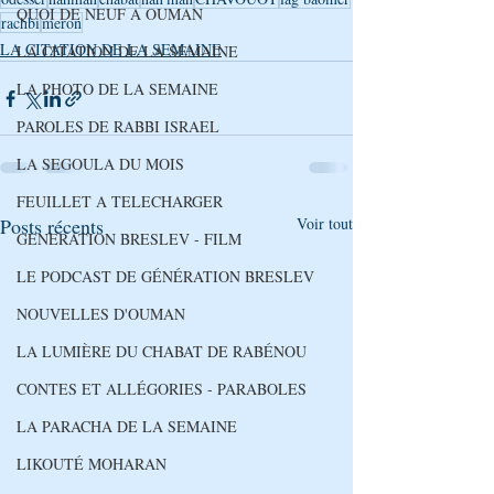
QUOI DE NEUF A OUMAN
rachbi
meron
LA CITATION DE LA SEMAINE
LA CITATION DE LA SEMAINE
LA PHOTO DE LA SEMAINE
PAROLES DE RABBI ISRAEL
LA SEGOULA DU MOIS
FEUILLET A TELECHARGER
Posts récents
Voir tout
GENERATION BRESLEV - FILM
LE PODCAST DE GÉNÉRATION BRESLEV
NOUVELLES D'OUMAN
LA LUMIÈRE DU CHABAT DE RABÉNOU
CONTES ET ALLÉGORIES - PARABOLES
LA PARACHA DE LA SEMAINE
LIKOUTÉ MOHARAN