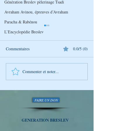
Génération Breslev pèlerinage Tsadi
Avraham Avinou, épreuves d’Avraham
Paracha & Rabénou
L’Encyclopédie Breslev
Commentaires
0.0/5 (0)
Commenter et noter...
Découverte Hebdomadaire
Découverte Hebd
de la Sagesse de Rabbi
de la Sagesse de 
Na'hman avec Génération
Na'hman avec Gén
Breslev
Breslev
FAIRE UN DON
GENERATION BRESLEV