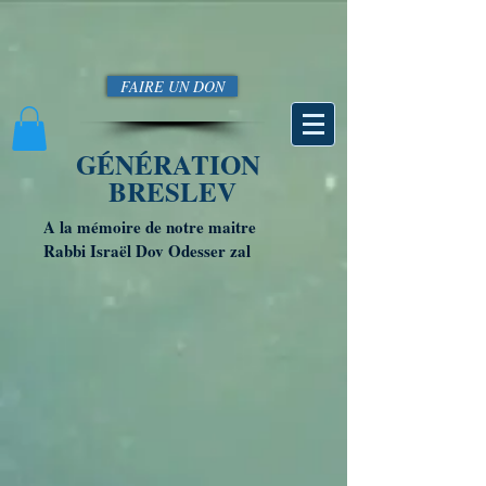
FAIRE UN DON
GÉNÉRATION
BRESLEV
A la mémoire de notre maitre
Rabbi Israël Dov Odesser zal