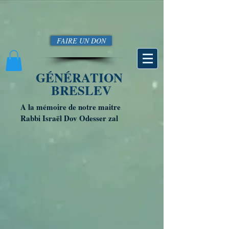
FAIRE UN DON
GÉNÉRATION
BRESLEV
A la mémoire de notre maitre
Rabbi Israël Dov Odesser zal