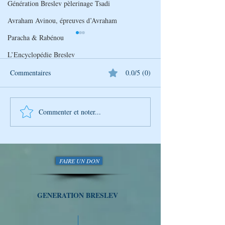
Génération Breslev pèlerinage Tsadi
Avraham Avinou, épreuves d’Avraham
Paracha & Rabénou
L’Encyclopédie Breslev
Commentaires
0.0/5 (0)
Commenter et noter...
Découverte Hebdomadaire
Découverte Hebd
de la Sagesse de Rabbi
de la Sagesse de 
Na'hman avec Génération
Na'hman avec Gén
Breslev
Breslev
FAIRE UN DON
GENERATION BRESLEV