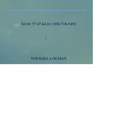
Tél
01 77 47 64 21
/
058-718-5493
VOYAGES A OUMAN
Nous suivre
Inscrivez-vous à notre liste