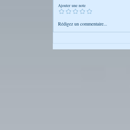
Ajouter une note
Découverte Hebdomadaire de la
Rédigez un commentaire...
Sagesse de Rabbi Na'hman avec
Génération Breslev