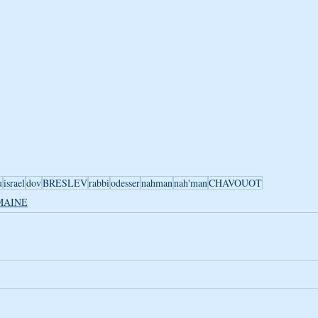
BÉNOU
CONTES ET ALLÉGORIES - PARABOLES
LA PARAC
on Breslev pèlerinage Tsadi
Avraham Avinou, épreuves d’Avraham
u
israel
dov
BRESLEV
rabbi
odesser
nahman
nah'man
CHAVOUOT
MAINE