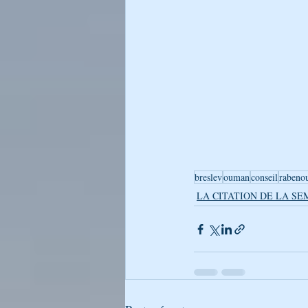
LA LUMIÈRE DU CHABAT DE RA
LIKOUTÉ MOHARAN
Générati
L’Encyclopédie Breslev
breslev
ouman
conseil
rabeno
LA CITATION DE LA SE