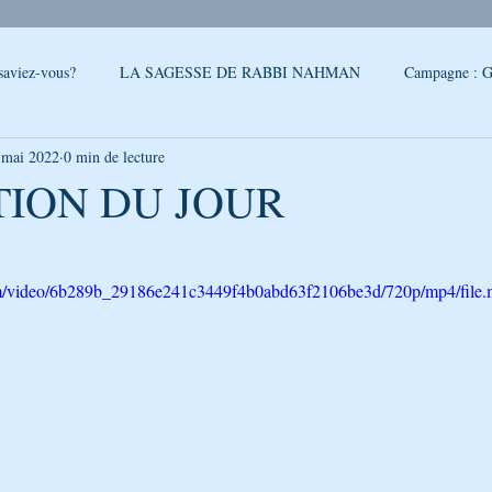
saviez-vous?
LA SAGESSE DE RABBI NAHMAN
Campagne : G
 mai 2022
0 min de lecture
reslev
SONDAGE
Conseils - Rabbi Nahman de Breslev
TION DU JOUR
5.
QUOI DE NEUF A OUMAN
LA CITATION DE LA SEMAINE
.com/video/6b289b_29186e241c3449f4b0abd63f2106be3d/720p/mp4/file
PAROLES DE RABBI ISRAEL
LA SEGOULA DU MOIS
FEUI
LE PODCAST DE GÉNÉRATION BRESLEV
NOUVELLES D'O