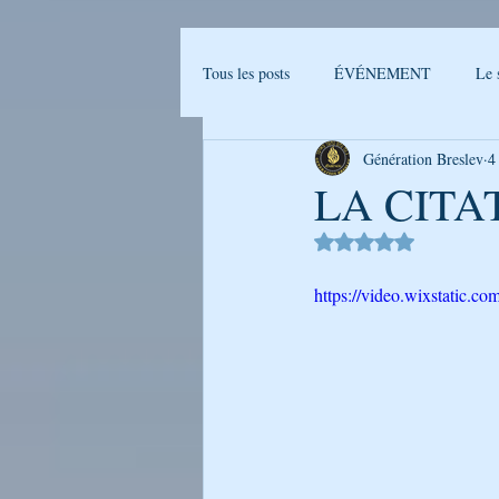
Tous les posts
ÉVÉNEMENT
Le 
Génération Breslev
4
Actualités Breslev
L'univers de B
LA CITA
Noté NaN étoiles sur 
Ma journée avec Rabenou - Etude jou
https://video.wixstatic
LA PHOTO DE LA SEMAINE
GENERATION BRESLEV - FILM