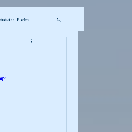
énération Breslev
.mp4
LLET A TELECHARGER
UMAN