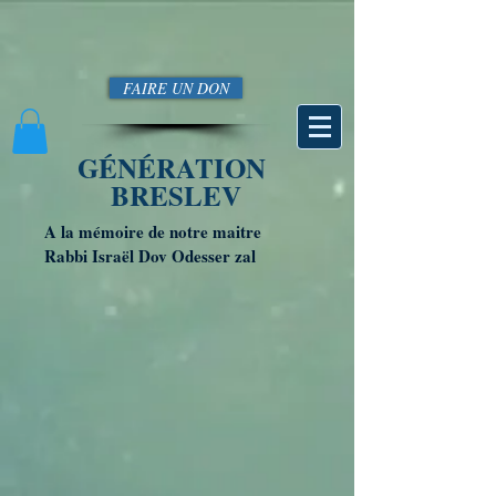
FAIRE UN DON
GÉNÉRATION
BRESLEV
A la mémoire de notre maitre
Rabbi Israël Dov Odesser zal