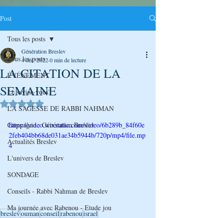
Post
Tous les posts
Génération Breslev
Tous les posts
4 déc. 2022
0 min de lecture
LA CITATION DE LA
ÉVÉNEMENT
SEMAINE
Le saviez-vous?
Noté NaN étoiles sur 5.
LA SAGESSE DE RABBI NAHMAN
Campagne : Génération Breslev
https://video.wixstatic.com/video/6b289b_84f60e
2feb404bb68de031ae34b5944b/720p/mp4/file.mp
Actualités Breslev
4
L'univers de Breslev
SONDAGE
Conseils - Rabbi Nahman de Breslev
Ma journée avec Rabenou - Etude jou
breslev
ouman
conseil
rabenou
israel