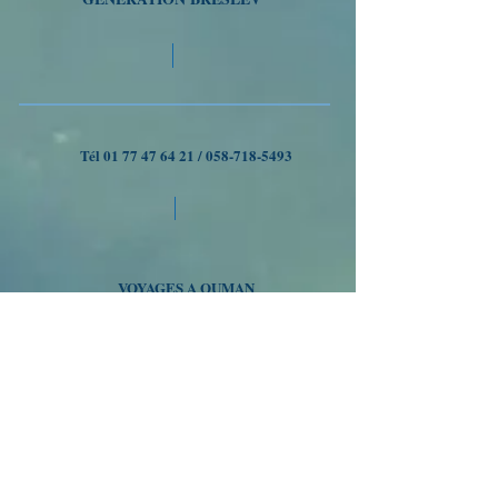
Tél
01 77 47 64 21
/
058-718-5493
VOYAGES A OUMAN
Nous suivre