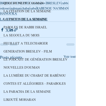
QUOI DE NEUF A OUMAN
BRESLEV ONLINE
Conseils
dov
BRESLEV
rabbi
odesser
nahman
chabat
saba
RABENOU NA'HMAN
LA CITATION DE LA SEMAINE
HANOUKA
LA PHOTO DE LA SEMAINE
LA CITATION DE LA SEMAINE
PAROLES DE RABBI ISRAEL
LA SEGOULA DU MOIS
FEUILLET A TELECHARGER
GENERATION BRESLEV - FILM
Posts récents
Voir tout
LE PODCAST DE GÉNÉRATION BRESLEV
NOUVELLES D'OUMAN
LA LUMIÈRE DU CHABAT DE RABÉNOU
CONTES ET ALLÉGORIES - PARABOLES
LA PARACHA DE LA SEMAINE
LIKOUTÉ MOHARAN