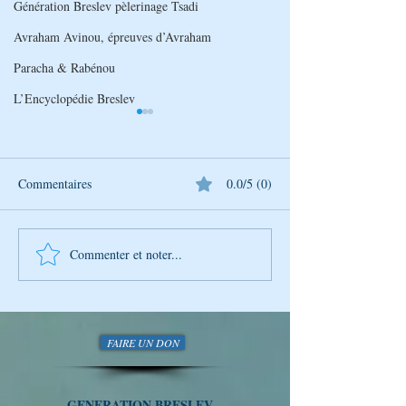
Génération Breslev pèlerinage Tsadi
Avraham Avinou, épreuves d’Avraham
Paracha & Rabénou
L’Encyclopédie Breslev
Commentaires
0.0/5 (0)
Commenter et noter...
Découverte Hebdomadaire
Découverte Hebd
de la Sagesse de Rabbi
de la Sagesse de 
Na'hman avec Génération
Na'hman avec Gén
Breslev
Breslev
FAIRE UN DON
GENERATION BRESLEV