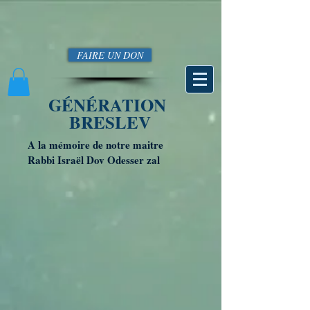
FAIRE UN DON
GÉNÉRATION
BRESLEV
A la mémoire de notre maitre
Rabbi Israël Dov Odesser zal