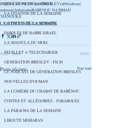
QUOI DE NEUF A OUMAN
BRESLEV ONLINE
dov
BRESLEV
rabbi
odesser
nahman
chabat
saba
RABENOU NA'HMAN
LA CITATION DE LA SEMAINE
'HANOUKA
LA PHOTO DE LA SEMAINE
LA CITATION DE LA SEMAINE
PAROLES DE RABBI ISRAEL
LA SEGOULA DU MOIS
FEUILLET A TELECHARGER
GENERATION BRESLEV - FILM
Posts récents
Voir tout
LE PODCAST DE GÉNÉRATION BRESLEV
NOUVELLES D'OUMAN
LA LUMIÈRE DU CHABAT DE RABÉNOU
CONTES ET ALLÉGORIES - PARABOLES
LA PARACHA DE LA SEMAINE
LIKOUTÉ MOHARAN