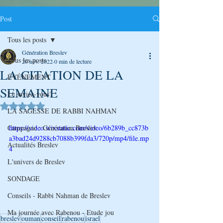
Post
Tous les posts
Génération Breslev
Tous les posts
20 nov. 2022
0 min de lecture
LA CITATION DE LA
ÉVÉNEMENT
SEMAINE
Le saviez-vous?
Noté NaN étoiles sur 5.
LA SAGESSE DE RABBI NAHMAN
Campagne : Génération Breslev
https://video.wixstatic.com/video/6b289b_cc873b
a3bad24d9288cb7088b399fda3/720p/mp4/file.mp
Actualités Breslev
4
L'univers de Breslev
SONDAGE
Conseils - Rabbi Nahman de Breslev
Ma journée avec Rabenou - Etude jou
breslev
ouman
conseil
rabenou
israel