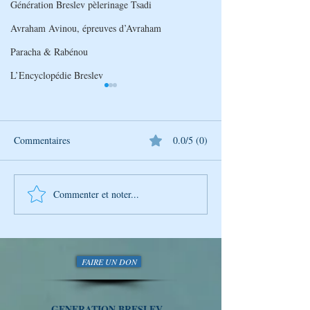
Génération Breslev pèlerinage Tsadi
Avraham Avinou, épreuves d’Avraham
Paracha & Rabénou
L’Encyclopédie Breslev
Commentaires
0.0/5 (0)
Commenter et noter...
Découverte Hebdomadaire
Découverte Hebd
de la Sagesse de Rabbi
de la Sagesse de 
Na'hman avec Génération
Na'hman avec Gén
Breslev
Breslev
FAIRE UN DON
GENERATION BRESLEV