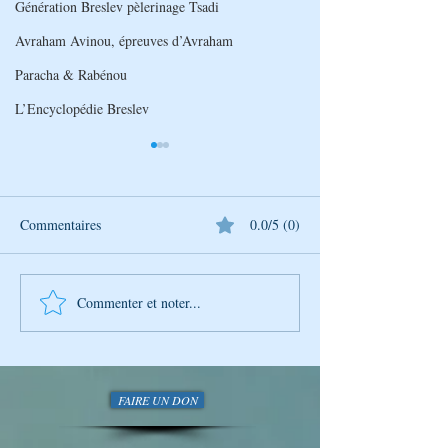
Génération Breslev pèlerinage Tsadi
Avraham Avinou, épreuves d’Avraham
Paracha & Rabénou
L’Encyclopédie Breslev
Commentaires
0.0/5 (0)
Commenter et noter...
Découverte Hebdomadaire
Découverte Hebd
de la Sagesse de Rabbi
de la Sagesse de 
Na'hman avec Génération
Na'hman avec Gén
Breslev
Breslev
FAIRE UN DON