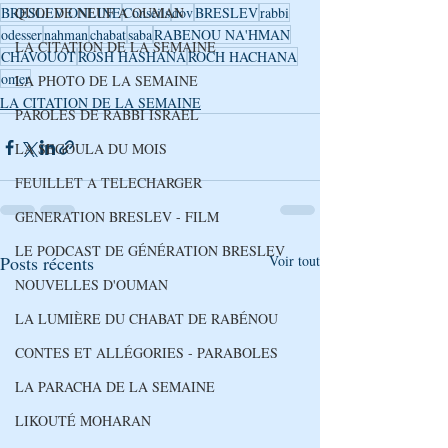
QUOI DE NEUF A OUMAN
BRESLEV ONLINE
Conseils
dov
BRESLEV
rabbi
odesser
nahman
chabat
saba
RABENOU NA'HMAN
LA CITATION DE LA SEMAINE
CHAVOUOT
ROSH HASHANA
ROCH HACHANA
omer
LA PHOTO DE LA SEMAINE
LA CITATION DE LA SEMAINE
PAROLES DE RABBI ISRAEL
LA SEGOULA DU MOIS
FEUILLET A TELECHARGER
GENERATION BRESLEV - FILM
LE PODCAST DE GÉNÉRATION BRESLEV
Posts récents
Voir tout
NOUVELLES D'OUMAN
LA LUMIÈRE DU CHABAT DE RABÉNOU
CONTES ET ALLÉGORIES - PARABOLES
LA PARACHA DE LA SEMAINE
LIKOUTÉ MOHARAN