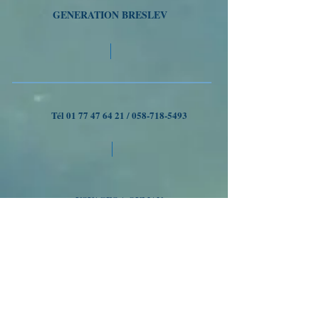
GENERATION BRESLEV
Tél
01 77 47 64 21
/
058-718-5493
VOYAGES A OUMAN
Nous suivre