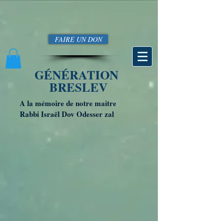
FAIRE UN DON
GÉNÉRATION
BRESLEV
A la mémoire de notre maitre
Rabbi Israël Dov Odesser zal