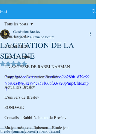
Post
Tous les posts
Génération Breslev
Tous les posts
23 avr. 2023
0 min de lecture
LA CITATION DE LA
ÉVÉNEMENT
SEMAINE
Le saviez-vous?
Noté NaN étoiles sur 5.
LA SAGESSE DE RABBI NAHMAN
Campagne : Génération Breslev
https://video.wixstatic.com/video/6b289b_d79e99
9ba0ea4986a2794c758f66bf33/720p/mp4/file.mp
Actualités Breslev
4
L'univers de Breslev
SONDAGE
Conseils - Rabbi Nahman de Breslev
Ma journée avec Rabenou - Etude jou
breslev
ouman
conseil
rabenou
israel