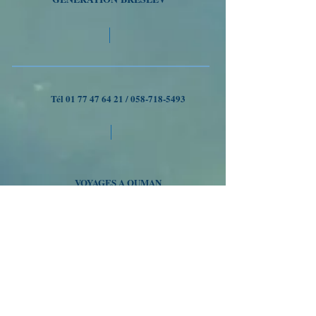
Tél
01 77 47 64 21
/
058-718-5493
VOYAGES A OUMAN
Nous suivre