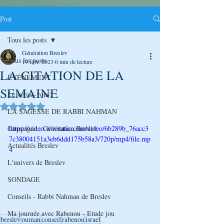
Post
Tous les posts
Génération Breslev
Tous les posts
19 févr. 2023
0 min de lecture
LA CITATION DE LA
ÉVÉNEMENT
SEMAINE
Le saviez-vous?
Noté NaN étoiles sur 5.
LA SAGESSE DE RABBI NAHMAN
Campagne : Génération Breslev
https://video.wixstatic.com/video/6b289b_76acc3
7c38004151a3eb6ddd175b58a3/720p/mp4/file.mp
Actualités Breslev
4
L'univers de Breslev
SONDAGE
Conseils - Rabbi Nahman de Breslev
Ma journée avec Rabenou - Etude jou
breslev
ouman
conseil
rabenou
israel