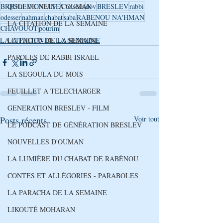
QUOI DE NEUF A OUMAN
BRESLEV ONLINE
Conseils
dov
BRESLEV
rabbi
odesser
nahman
chabat
saba
RABENOU NA'HMAN
LA CITATION DE LA SEMAINE
CHAVOUOT
pourim
LA PHOTO DE LA SEMAINE
LA CITATION DE LA SEMAINE
PAROLES DE RABBI ISRAEL
LA SEGOULA DU MOIS
FEUILLET A TELECHARGER
GENERATION BRESLEV - FILM
Posts récents
Voir tout
LE PODCAST DE GÉNÉRATION BRESLEV
NOUVELLES D'OUMAN
LA LUMIÈRE DU CHABAT DE RABÉNOU
CONTES ET ALLÉGORIES - PARABOLES
LA PARACHA DE LA SEMAINE
LIKOUTÉ MOHARAN