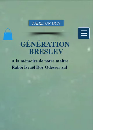
FAIRE UN DON
GÉNÉRATION
BRESLEV
A la mémoire de notre maitre
Rabbi Israël Dov Odesser zal