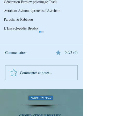
Génération Breslev pèlerinage Tsadi
Avraham Avinou, épreuves d’Avraham
Paracha & Rabénou
L’Encyclopédie Breslev
Commentaires
0.0/5 (0)
Commenter et noter...
Découverte Hebdomadaire
Découverte Hebd
de la Sagesse de Rabbi
de la Sagesse de 
Na'hman avec Génération
Na'hman avec Gén
Breslev
Breslev
FAIRE UN DON
GENERATION BRESLEV