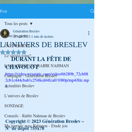
Post
Tous les posts
Génération Breslev
Tous les posts
23 mai 2023
1 min de lecture
L'UNIVERS DE BRESLEV
ÉVÉNEMENT
Noté NaN étoiles sur 5.
Le saviez-vous?
DURANT LA FÊTE DE 
CHAVOUOT 
LA SAGESSE DE RABBI NAHMAN
https://video.wixstatic.com/video/6b289b_72cb08
Campagne : Génération Breslev
2cb1c444cba81c2548cd44fca0/1080p/mp4/file.mp
Actualités Breslev
4
L'univers de Breslev
SONDAGE
Conseils - Rabbi Nahman de Breslev
Copyright © 2023 Génération Breslev – 
Ma journée avec Rabenou - Etude jou
N° de dépôt 755x78