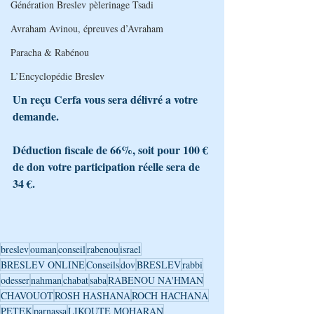
Génération Breslev pèlerinage Tsadi
Avraham Avinou, épreuves d’Avraham
Paracha & Rabénou
L’Encyclopédie Breslev
Un reçu Cerfa vous sera délivré a votre 
demande.
Déduction fiscale de 66%, soit pour 100 € 
de don votre participation réelle sera de 
34 €.
breslev
ouman
conseil
rabenou
israel
BRESLEV ONLINE
Conseils
dov
BRESLEV
rabbi
odesser
nahman
chabat
saba
RABENOU NA'HMAN
CHAVOUOT
ROSH HASHANA
ROCH HACHANA
PETEK
parnassa
LIKOUTE MOHARAN