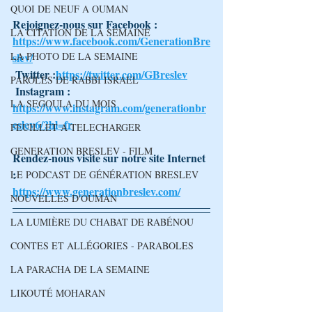
QUOI DE NEUF A OUMAN
Rejoignez-nous sur Facebook : 
LA CITATION DE LA SEMAINE
https://www.facebook.com/GenerationBre
LA PHOTO DE LA SEMAINE
slev/
 Twitter :
https://twitter.com/GBreslev
PAROLES DE RABBI ISRAEL
 Instagram : 
LA SEGOULA DU MOIS
https://www.instagram.com/generationbr
eslev6/?hl=fr
FEUILLET A TELECHARGER
GENERATION BRESLEV - FILM
Rendez-nous visite sur notre site Internet 
: 
LE PODCAST DE GÉNÉRATION BRESLEV
https://www.generationbreslev.com/
NOUVELLES D'OUMAN
LA LUMIÈRE DU CHABAT DE RABÉNOU
CONTES ET ALLÉGORIES - PARABOLES
LA PARACHA DE LA SEMAINE
LIKOUTÉ MOHARAN