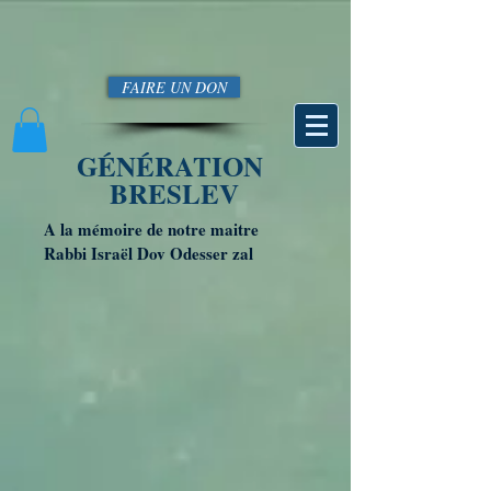
FAIRE UN DON
GÉNÉRATION
BRESLEV
A la mémoire de notre maitre
Rabbi Israël Dov Odesser zal