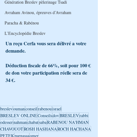
Génération Breslev pèlerinage Tsadi
Avraham Avinou, épreuves d’Avraham
Paracha & Rabénou
L’Encyclopédie Breslev
Un reçu Cerfa vous sera délivré a votre 
demande.
Déduction fiscale de 66%, soit pour 100 € 
de don votre participation réelle sera de 
34 €.
breslev
ouman
conseil
rabenou
israel
BRESLEV ONLINE
Conseils
dov
BRESLEV
rabbi
odesser
nahman
chabat
saba
RABENOU NA'HMAN
CHAVOUOT
ROSH HASHANA
ROCH HACHANA
PETEK
parnassa
omer