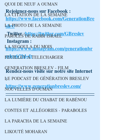
QUOI DE NEUF A OUMAN
Rejoignez-nous sur Facebook : 
LA CITATION DE LA SEMAINE
https://www.facebook.com/GenerationBre
LA PHOTO DE LA SEMAINE
slev/
 Twitter :
https://twitter.com/GBreslev
PAROLES DE RABBI ISRAEL
 Instagram : 
LA SEGOULA DU MOIS
https://www.instagram.com/generationbr
eslev6/?hl=fr
FEUILLET A TELECHARGER
GENERATION BRESLEV - FILM
Rendez-nous visite sur notre site Internet 
: 
LE PODCAST DE GÉNÉRATION BRESLEV
https://www.generationbreslev.com/
NOUVELLES D'OUMAN
LA LUMIÈRE DU CHABAT DE RABÉNOU
CONTES ET ALLÉGORIES - PARABOLES
LA PARACHA DE LA SEMAINE
LIKOUTÉ MOHARAN