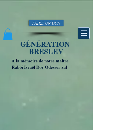
FAIRE UN DON
GÉNÉRATION
BRESLEV
A la mémoire de notre maitre
Rabbi Israël Dov Odesser zal