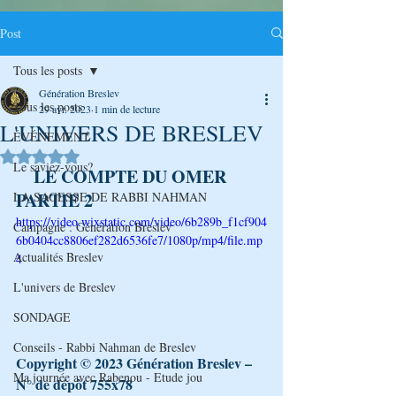
Post
Tous les posts
Génération Breslev
Tous les posts
29 avr. 2023
1 min de lecture
L'UNIVERS DE BRESLEV
ÉVÉNEMENT
Noté NaN étoiles sur 5.
Le saviez-vous?
LE COMPTE DU OMER 
PARTIE 2 
LA SAGESSE DE RABBI NAHMAN
https://video.wixstatic.com/video/6b289b_f1cf904
Campagne : Génération Breslev
6b0404cc8806ef282d6536fe7/1080p/mp4/file.mp
Actualités Breslev
4
L'univers de Breslev
SONDAGE
Conseils - Rabbi Nahman de Breslev
Copyright © 2023 Génération Breslev – 
Ma journée avec Rabenou - Etude jou
N° de dépôt 755x78