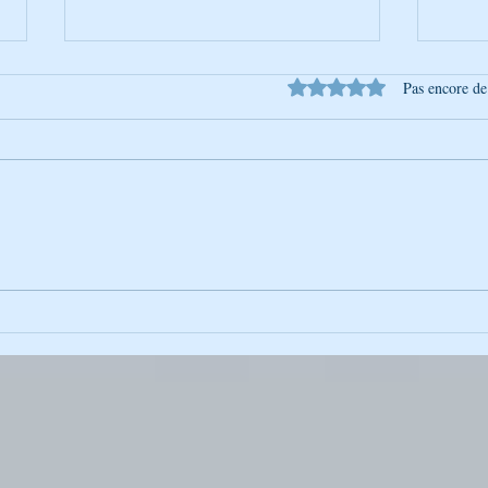
Noté 0 étoile sur 5.
Pas encore de
L’Univers de Breslev – Tou
L’Uni
BéAv : Un moment pour aimer
Lect