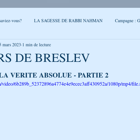
saviez-vous?
LA SAGESSE DE RABBI NAHMAN
Campagne : G
5 mars 2023
1 min de lecture
reslev
SONDAGE
Conseils - Rabbi Nahman de Breslev
RS DE BRESLEV
5.
QUOI DE NEUF A OUMAN
LA CITATION DE LA SEMAINE
A VERITE ABSOLUE - PARTIE 2
.com/video/6b289b_52372896a4774e4e9ecec3aff430952a/1080p/mp4/file
PAROLES DE RABBI ISRAEL
LA SEGOULA DU MOIS
FEUI
LE PODCAST DE GÉNÉRATION BRESLEV
NOUVELLES D'O