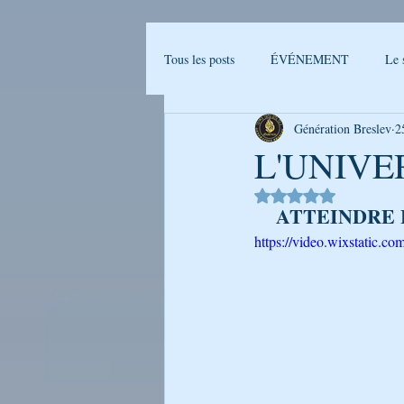
Tous les posts
ÉVÉNEMENT
Le 
Génération Breslev
2
Actualités Breslev
L'univers de B
L'UNIVE
Noté NaN étoiles sur 
Ma journée avec Rabenou - Etude jou
ATTEINDRE L
https://video.wixstatic
LA PHOTO DE LA SEMAINE
GENERATION BRESLEV - FILM