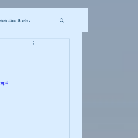
énération Breslev
.mp4
LLET A TELECHARGER
UMAN