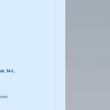
 de 34 €.
t
saba