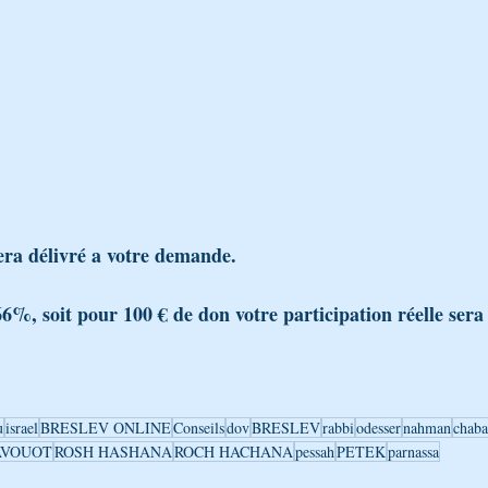
era délivré a votre demande.
66%, soit pour 100 € de don votre participation réelle sera
u
israel
BRESLEV ONLINE
Conseils
dov
BRESLEV
rabbi
odesser
nahman
chaba
AVOUOT
ROSH HASHANA
ROCH HACHANA
pessah
PETEK
parnassa