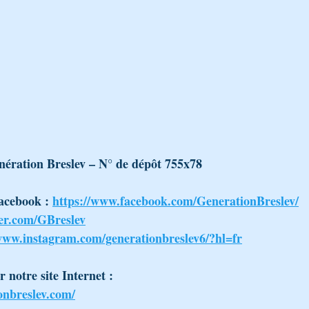
BÉNOU
CONTES ET ALLÉGORIES - PARABOLES
LA PARAC
on Breslev pèlerinage Tsadi
Avraham Avinou, épreuves d’Avraham
ération Breslev – N° de dépôt 755x78
acebook : 
https://www.facebook.com/GenerationBreslev/
ter.com/GBreslev
/www.instagram.com/generationbreslev6/?hl=fr
 notre site Internet : 
onbreslev.com/