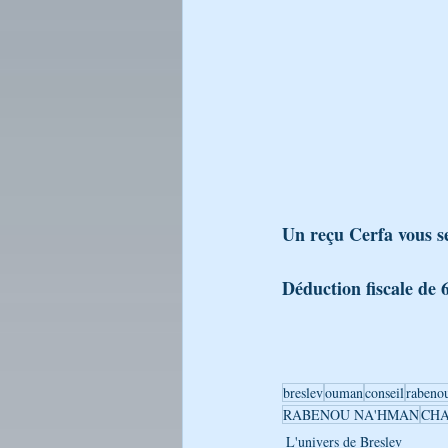
Un reçu Cerfa vous s
Déduction fiscale de 
breslev
ouman
conseil
rabeno
RABENOU NA'HMAN
CH
L'univers de Breslev