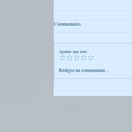
Commentaires
Ajouter une note
Mais qui est donc Rabbi
Rédigez un commentaire...
Na’hman de Breslev ?