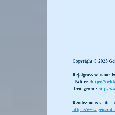
LA LUMIÈRE DU CHABAT DE RA
LIKOUTÉ MOHARAN
Générati
L’Encyclopédie Breslev
Copyright © 2023 Gén
Rejoignez-nous sur F
 Twitter :
https://twit
 Instagram : 
https:/
Rendez-nous visite sur
https://www.generati