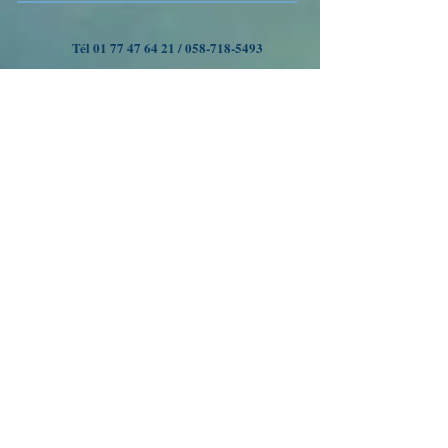
Tél
01 77 47 64 21
/
058-718-5493
VOYAGES A OUMAN
Nous suivre
Inscrivez-vous à notre liste
de diffusion