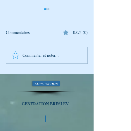
Commentaires
0.0/5 (0)
Commenter et noter...
L’Univers de Breslev – Tou
L’Univers de Bres
BéAv : Un moment pour
Lecture des Psau
aimer
FAIRE UN DON
GENERATION BRESLEV