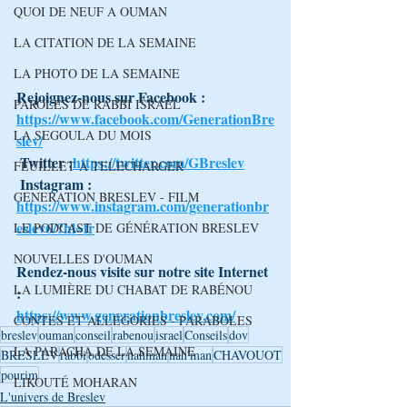
QUOI DE NEUF A OUMAN
LA CITATION DE LA SEMAINE
LA PHOTO DE LA SEMAINE
Rejoignez-nous sur Facebook : 
PAROLES DE RABBI ISRAEL
https://www.facebook.com/GenerationBre
LA SEGOULA DU MOIS
slev/
 Twitter :
https://twitter.com/GBreslev
FEUILLET A TELECHARGER
 Instagram : 
GENERATION BRESLEV - FILM
https://www.instagram.com/generationbr
eslev6/?hl=fr
LE PODCAST DE GÉNÉRATION BRESLEV
NOUVELLES D'OUMAN
Rendez-nous visite sur notre site Internet 
LA LUMIÈRE DU CHABAT DE RABÉNOU
: 
https://www.generationbreslev.com/
CONTES ET ALLÉGORIES - PARABOLES
breslev
ouman
conseil
rabenou
israel
Conseils
dov
LA PARACHA DE LA SEMAINE
BRESLEV
rabbi
odesser
nahman
nah'man
CHAVOUOT
pourim
LIKOUTÉ MOHARAN
L'univers de Breslev