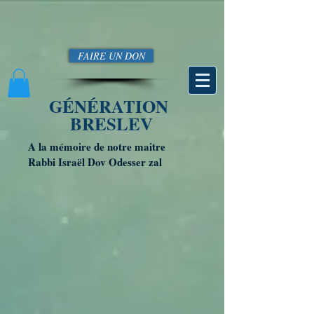
FAIRE UN DON
GÉNÉRATION
BRESLEV
A la mémoire de notre maitre
Rabbi Israël Dov Odesser zal