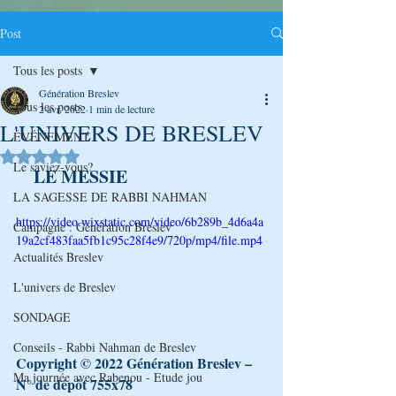
Post
Tous les posts
Génération Breslev
Tous les posts
2 avr. 2022
1 min de lecture
L'UNIVERS DE BRESLEV
ÉVÉNEMENT
Noté NaN étoiles sur 5.
Le saviez-vous?
  LE MESSIE
LA SAGESSE DE RABBI NAHMAN
https://video.wixstatic.com/video/6b289b_4d6a4a
Campagne : Génération Breslev
19a2cf483faa5fb1c95c28f4e9/720p/mp4/file.mp4
Actualités Breslev
L'univers de Breslev
SONDAGE
Conseils - Rabbi Nahman de Breslev
Copyright © 2022 Génération Breslev – 
Ma journée avec Rabenou - Etude jou
N° de dépôt 755x78