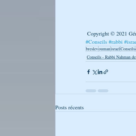
 Copyright © 2021 Gé
#Conseils
#rabbi
#isra
breslev
ouman
israel
Conseils
Conseils - Rabbi Nahman de
Posts récents