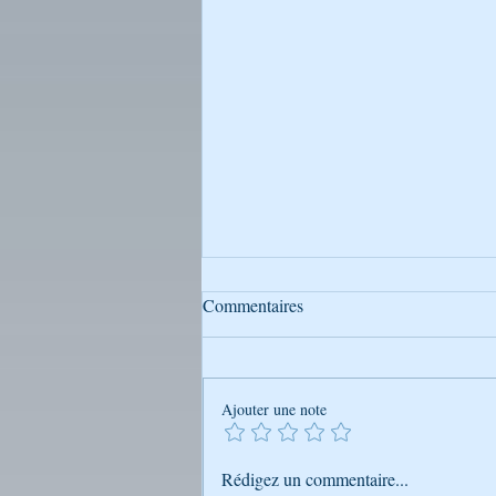
Commentaires
Ajouter une note
Conseils - Rabbi Nahman de
Rédigez un commentaire...