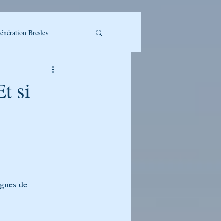
énération Breslev
t si
LLET A TELECHARGER
ignes de 
UMAN