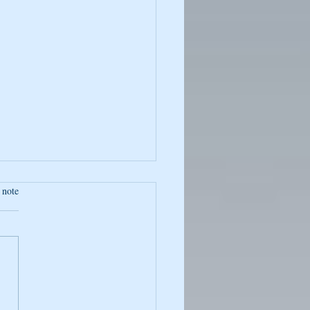
 note
eils - Rabbi Nahman de