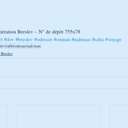
nération Breslev – N° de dépôt 755x78
el
#dov
#breslev
#odesser
#ouman
#nahman
#saba
#voyage
dov
rabbi
odesser
nah'man
 Breslev