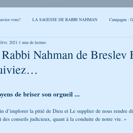
saviez-vous?
LA SAGESSE DE RABBI NAHMAN
Campagne : G
 févr. 2021
1 min de lecture
reslev
SONDAGE
Conseils - Rabbi Nahman de Breslev
- Rabbi Nahman de Breslev E
suiviez…
QUOI DE NEUF A OUMAN
LA CITATION DE LA SEMAINE
5.
PAROLES DE RABBI ISRAEL
LA SEGOULA DU MOIS
FEUI
yens de briser son orgueil 
...
besoin d’implorer la pitié de Dieu et Le supplier de nous rendre d
LE PODCAST DE GÉNÉRATION BRESLEV
NOUVELLES D'O
oir de Lui des conseils judicieux, quant à la conduite de notre vie. »