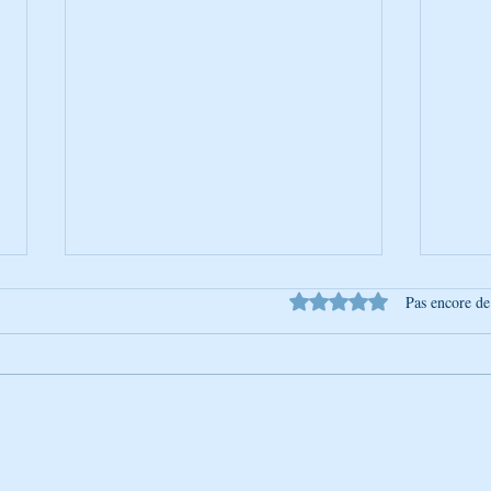
Noté 0 étoile sur 5.
Pas encore de
Conseils - Rabbi Nahman de
Cons