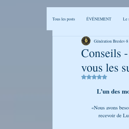
Tous les posts
ÉVÉNEMENT
Le 
Génération Breslev
8
Actualités Breslev
L'univers de B
Conseils 
vous les 
Ma journée avec Rabenou - Etude jou
Noté NaN étoiles sur 
LA PHOTO DE LA SEMAINE
L’un des mo
       «Nous avons 
GENERATION BRESLEV - FILM
            recev