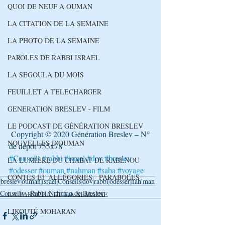
QUOI DE NEUF A OUMAN
LA CITATION DE LA SEMAINE
LA PHOTO DE LA SEMAINE
PAROLES DE RABBI ISRAEL
LA SEGOULA DU MOIS
FEUILLET A TELECHARGER
GENERATION BRESLEV - FILM
LE PODCAST DE GÉNÉRATION BRESLEV
 Copyright © 2020 Génération Breslev – N° 
NOUVELLES D'OUMAN
de dépôt 755x78
#Conseils
#rabbi
#israel
#dov
#breslev
LA LUMIÈRE DU CHABAT DE RABÉNOU
#odesser
#ouman
#nahman
#saba
#voyage
CONTES ET ALLÉGORIES - PARABOLES
breslev
ouman
israel
Conseils
dov
rabbi
odesser
nah'man
Conseils - Rabbi Nahman de Breslev
LA PARACHA DE LA SEMAINE
LIKOUTÉ MOHARAN