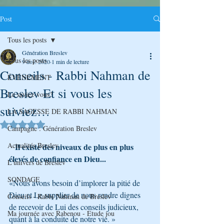
Post
Tous les posts
Génération Breslev
Tous les posts
9 nov. 2020
1 min de lecture
Conseils - Rabbi Nahman de
ÉVÉNEMENT
Breslev Et si vous les
Le saviez-vous?
suiviez…
LA SAGESSE DE RABBI NAHMAN
Noté NaN étoiles sur 5.
Campagne : Génération Breslev
Actualités Breslev
 Il existe des niveaux de plus en plus 
élevés de confiance en Dieu...
L'univers de Breslev
SONDAGE
«Nous avons besoin d’implorer la pitié de 
Dieu et Le supplier de nous rendre dignes 
Conseils - Rabbi Nahman de Breslev
de recevoir de Lui des conseils judicieux, 
Ma journée avec Rabenou - Etude jou
quant à la conduite de notre vie. »