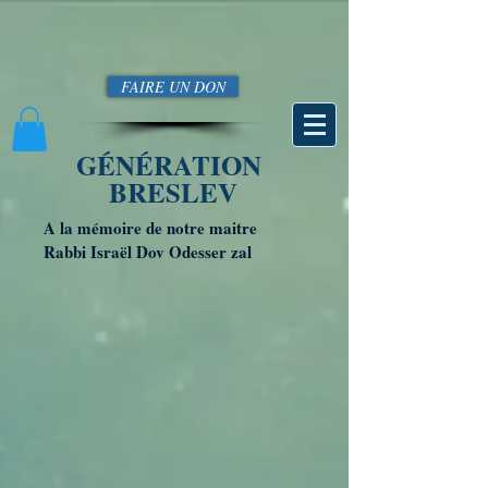
FAIRE UN DON
GÉNÉRATION
BRESLEV
A la mémoire de notre maitre
Rabbi Israël Dov Odesser zal