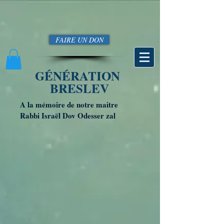
FAIRE UN DON
GÉNÉRATION
BRESLEV
A la mémoire de notre maitre
Rabbi Israël Dov Odesser zal