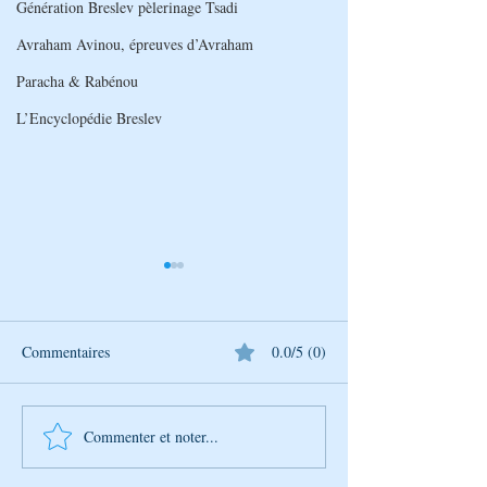
Génération Breslev pèlerinage Tsadi
Avraham Avinou, épreuves d’Avraham
Paracha & Rabénou
L’Encyclopédie Breslev
Commentaires
0.0/5 (0)
Commenter et noter...
L’Univers de Breslev – Tou
L’Univers de Bres
BéAv : Un moment pour
Lecture des Psau