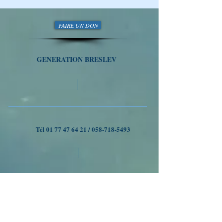
aimer
FAIRE UN DON
GENERATION BRESLEV
Tél
01 77 47 64 21
/
058-718-5493
VOYAGES A OUMAN