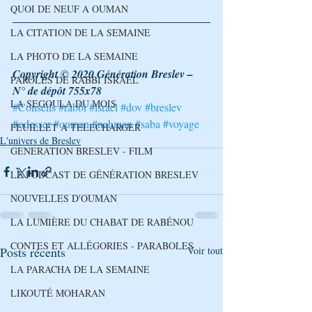
QUOI DE NEUF A OUMAN
LA CITATION DE LA SEMAINE
LA PHOTO DE LA SEMAINE
Copyright © 2020 Génération Breslev – 
PAROLES DE RABBI ISRAEL
N° de dépôt 755x78
LA SEGOULA DU MOIS
#Conseils
#rabbi
#israel
#dov
#breslev
#odesser
#ouman
#nahman
#saba
#voyage
FEUILLET A TELECHARGER
L'univers de Breslev
GENERATION BRESLEV - FILM
LE PODCAST DE GÉNÉRATION BRESLEV
NOUVELLES D'OUMAN
LA LUMIÈRE DU CHABAT DE RABÉNOU
CONTES ET ALLÉGORIES - PARABOLES
Posts récents
Voir tout
LA PARACHA DE LA SEMAINE
LIKOUTÉ MOHARAN