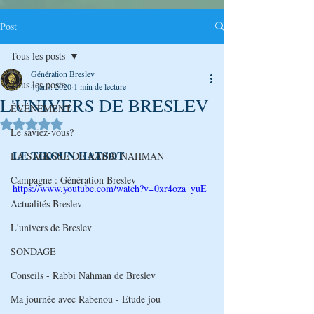
Post
Tous les posts
Génération Breslev
Tous les posts
4 janv. 2020
1 min de lecture
L'UNIVERS DE BRESLEV
ÉVÉNEMENT
Noté NaN étoiles sur 5.
Le saviez-vous?
LE TIKOUN HATSOT
LA SAGESSE DE RABBI NAHMAN
Campagne : Génération Breslev
https://www.youtube.com/watch?v=0xr4oza_yuE
Actualités Breslev
L'univers de Breslev
SONDAGE
Conseils - Rabbi Nahman de Breslev
Ma journée avec Rabenou - Etude jou