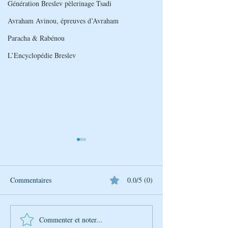
Génération Breslev pèlerinage Tsadi
Avraham Avinou, épreuves d’Avraham
Paracha & Rabénou
L’Encyclopédie Breslev
Commentaires
0.0/5 (0)
Commenter et noter...
L’Univers de Breslev – Tou
L’Univers de Bres