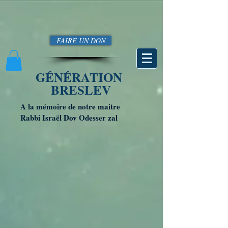
FAIRE UN DON
GÉNÉRATION
BRESLEV
A la mémoire de notre maitre
Rabbi Israël Dov Odesser zal