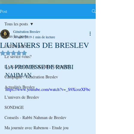
Post
Tous les posts
Génération Breslev
Tous les posts
30 août 2019
1 min de lecture
L'UNIVERS DE BRESLEV
ÉVÉNEMENT
Noté NaN étoiles sur 5.
Le saviez-vous?
LA PROMESSE DE RABBI 
LA SAGESSE DE RABBI NAHMAN
NAHMAN
Campagne : Génération Breslev
Actualités Breslev
https://www.youtube.com/watch?v=_S9XcozXFbc
L'univers de Breslev
SONDAGE
Conseils - Rabbi Nahman de Breslev
Ma journée avec Rabenou - Etude jou