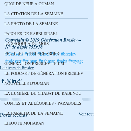
QUOI DE NEUF A OUMAN
LA CITATION DE LA SEMAINE
LA PHOTO DE LA SEMAINE
PAROLES DE RABBI ISRAEL
Copyright © 2019 Génération Breslev – 
LA SEGOULA DU MOIS
N° de dépôt 755x78
FEUILLET A TELECHARGER
#Conseils
#rabbi
#israel
#dov
#breslev
#odesser
#ouman
#nahman
#saba
#voyage
GENERATION BRESLEV - FILM
L'univers de Breslev
LE PODCAST DE GÉNÉRATION BRESLEV
NOUVELLES D'OUMAN
LA LUMIÈRE DU CHABAT DE RABÉNOU
CONTES ET ALLÉGORIES - PARABOLES
LA PARACHA DE LA SEMAINE
Posts récents
Voir tout
LIKOUTÉ MOHARAN