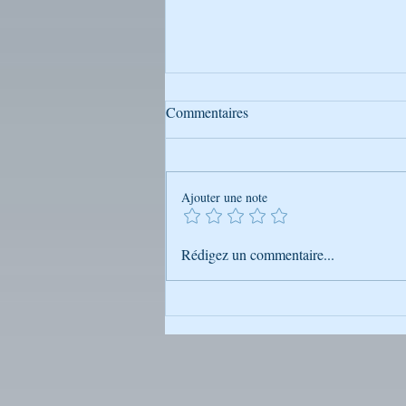
Commentaires
Ajouter une note
Mais qui est donc Rabbi
Rédigez un commentaire...
Na’hman de Breslev ?