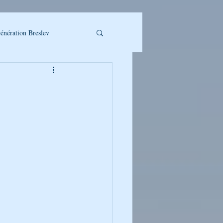
énération Breslev
LLET A TELECHARGER
UMAN