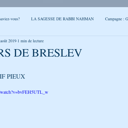
saviez-vous?
LA SAGESSE DE RABBI NAHMAN
Campagne : G
 août 2019
1 min de lecture
reslev
SONDAGE
Conseils - Rabbi Nahman de Breslev
RS DE BRESLEV
5.
QUOI DE NEUF A OUMAN
LA CITATION DE LA SEMAINE
F PIEUX  
PAROLES DE RABBI ISRAEL
LA SEGOULA DU MOIS
FEUI
om/watch?v=bvFEH5UTL_w
LE PODCAST DE GÉNÉRATION BRESLEV
NOUVELLES D'O