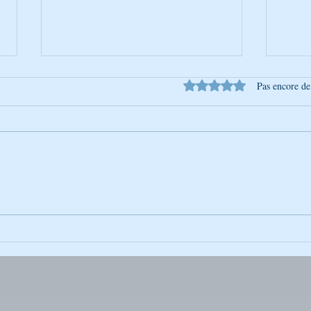
Noté 0 étoile sur 5.
Pas encore de
L’Univers de Breslev – Tou
L’Uni
BéAv : Un moment pour aimer
Lect