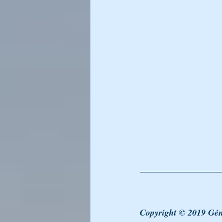
LA LUMIÈRE DU CHABAT DE RA
LIKOUTÉ MOHARAN
Générati
L’Encyclopédie Breslev
Copyright © 2019 Gén