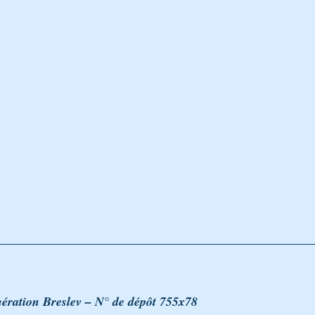
BÉNOU
CONTES ET ALLÉGORIES - PARABOLES
LA PARAC
on Breslev pèlerinage Tsadi
Avraham Avinou, épreuves d’Avraham
ération Breslev – N° de dépôt 755x78