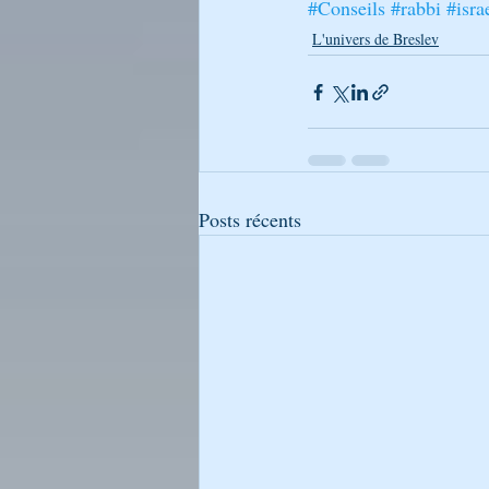
#Conseils
#rabbi
#isra
L'univers de Breslev
Posts récents