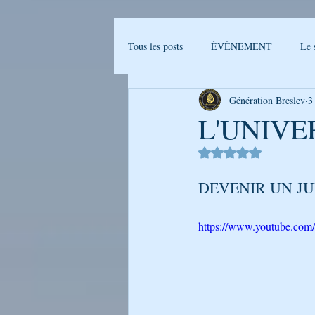
Tous les posts
ÉVÉNEMENT
Le 
Génération Breslev
3
Actualités Breslev
L'univers de B
L'UNIVE
Noté NaN étoiles sur 
Ma journée avec Rabenou - Etude jou
DEVENIR UN JUI
LA PHOTO DE LA SEMAINE
https://www.youtube.c
GENERATION BRESLEV - FILM