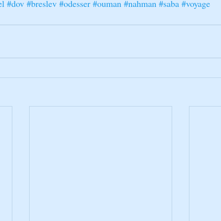
el
#dov
#breslev
#odesser
#ouman
#nahman
#saba
#voyage