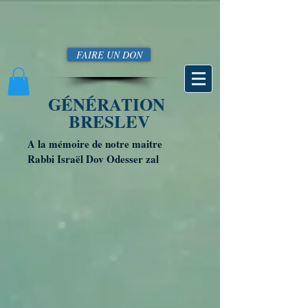
FAIRE UN DON
GÉNÉRATION
BRESLEV
A la mémoire de notre maitre
Rabbi Israël Dov Odesser zal