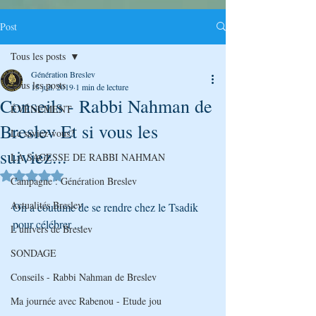
Post
Tous les posts
Génération Breslev
Tous les posts
15 juil. 2019
1 min de lecture
Conseils - Rabbi Nahman de
ÉVÉNEMENT
Breslev Et si vous les
Le saviez-vous?
suiviez...
LA SAGESSE DE RABBI NAHMAN
Noté NaN étoiles sur 5.
Campagne : Génération Breslev
Actualités Breslev
On a coutume de se rendre chez le Tsadik 
pour célébrer ...
L'univers de Breslev
SONDAGE
Conseils - Rabbi Nahman de Breslev
Ma journée avec Rabenou - Etude jou