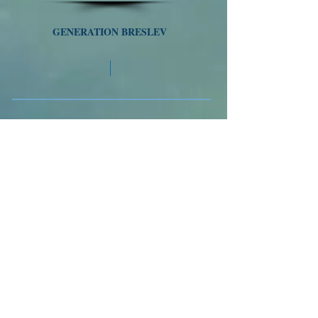
GENERATION BRESLEV
Tél
01 77 47 64 21
/
058-718-5493
VOYAGES A OUMAN
Nous suivre