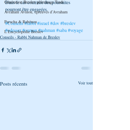
Génération Breslev pèlerinage Tsadi
Dans le cas contraire des poursuites 
pourront être engagées.
Avraham Avinou, épreuves d’Avraham
Paracha & Rabénou
#Conseils
#rabbi
#israel
#dov
#breslev
#odesser
#ouman
#nahman
#saba
#voyage
L’Encyclopédie Breslev
Conseils - Rabbi Nahman de Breslev
Posts récents
Voir tout