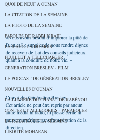
QUOI DE NEUF A OUMAN
LA CITATION DE LA SEMAINE
LA PHOTO DE LA SEMAINE
PAROLES DE RABBI ISRAEL
«Nous avons besoin d’implorer la pitié de 
Dieu et Le supplier de nous rendre dignes 
LA SEGOULA DU MOIS
de recevoir de Lui des conseils judicieux, 
FEUILLET A TELECHARGER
quant à la conduite de notre vie. »
GENERATION BRESLEV - FILM
LE PODCAST DE GÉNÉRATION BRESLEV
NOUVELLES D'OUMAN
Copyright: Génération Breslev
LA LUMIÈRE DU CHABAT DE RABÉNOU
Cet article ne peut être repris par aucun 
CONTES ET ALLÉGORIES - PARABOLES
autre média ni radio, ni presse écrite ni 
presse numérique sans l'autorisation de la 
LA PARACHA DE LA SEMAINE
direction.
LIKOUTÉ MOHARAN