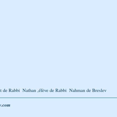
BÉNOU
CONTES ET ALLÉGORIES - PARABOLES
LA PARAC
on Breslev pèlerinage Tsadi
Avraham Avinou, épreuves d’Avraham
t de Rabbi  Nathan ,élève de Rabbi  Nahman de Breslev
v.com