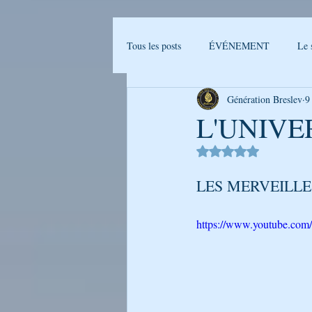
Tous les posts
ÉVÉNEMENT
Le 
Génération Breslev
9
Actualités Breslev
L'univers de B
L'UNIVE
Noté NaN étoiles sur 
Ma journée avec Rabenou - Etude jou
LES MERVEILLE
LA PHOTO DE LA SEMAINE
https://www.youtube.c
GENERATION BRESLEV - FILM