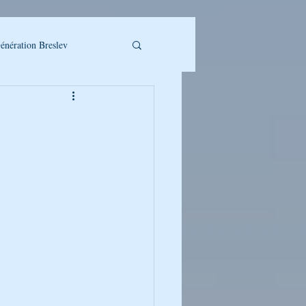
énération Breslev
LLET A TELECHARGER
UMAN