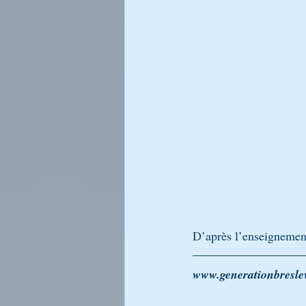
LA LUMIÈRE DU CHABAT DE RA
LIKOUTÉ MOHARAN
Générati
L’Encyclopédie Breslev
D’après l’enseignemen
www.generationbresle