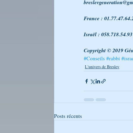
breslevgeneration@gm
France : 01.77.47.64.
Israël : 058.718.54.93  
Copyright © 2019 Gén
#Conseils
#rabbi
#isra
L'univers de Breslev
Posts récents