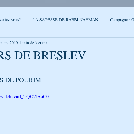
saviez-vous?
LA SAGESSE DE RABBI NAHMAN
Campagne : G
 mars 2019
1 min de lecture
reslev
SONDAGE
Conseils - Rabbi Nahman de Breslev
RS DE BRESLEV
5.
QUOI DE NEUF A OUMAN
LA CITATION DE LA SEMAINE
S DE POURIM
PAROLES DE RABBI ISRAEL
LA SEGOULA DU MOIS
FEUI
om/watch?v=d_TQO2JAoC0
LE PODCAST DE GÉNÉRATION BRESLEV
NOUVELLES D'O