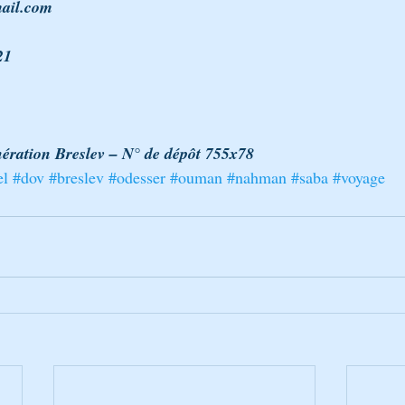
ail.com
21
     
ération Breslev – N° de dépôt 755x78
el
#dov
#breslev
#odesser
#ouman
#nahman
#saba
#voyage