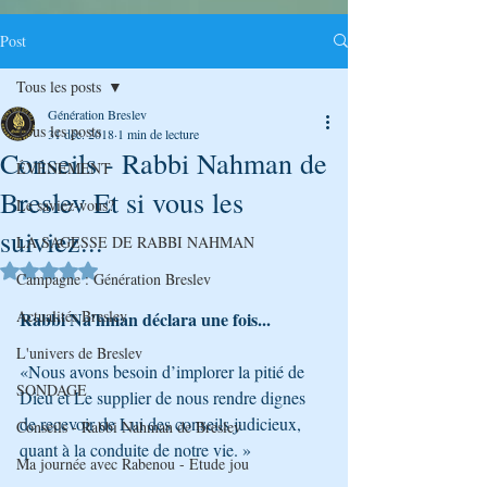
Post
Tous les posts
Génération Breslev
Tous les posts
31 déc. 2018
1 min de lecture
Conseils - Rabbi Nahman de
ÉVÉNEMENT
Breslev Et si vous les
Le saviez-vous?
suiviez...
LA SAGESSE DE RABBI NAHMAN
Noté NaN étoiles sur 5.
Campagne : Génération Breslev
Actualités Breslev
Rabbi Na’hman déclara une fois...
L'univers de Breslev
«Nous avons besoin d’implorer la pitié de 
SONDAGE
Dieu et Le supplier de nous rendre dignes 
de recevoir de Lui des conseils judicieux, 
Conseils - Rabbi Nahman de Breslev
quant à la conduite de notre vie. »
Ma journée avec Rabenou - Etude jou