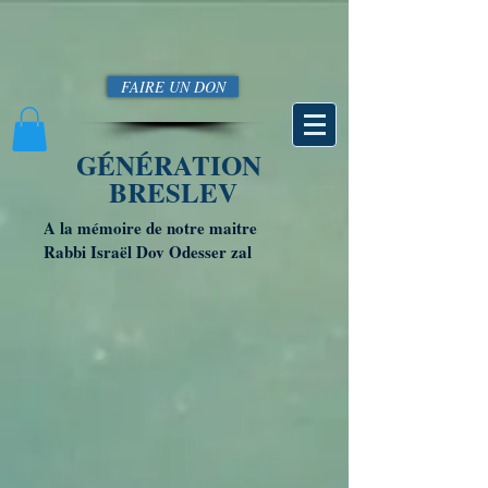
FAIRE UN DON
GÉNÉRATION
BRESLEV
A la mémoire de notre maitre
Rabbi Israël Dov Odesser zal