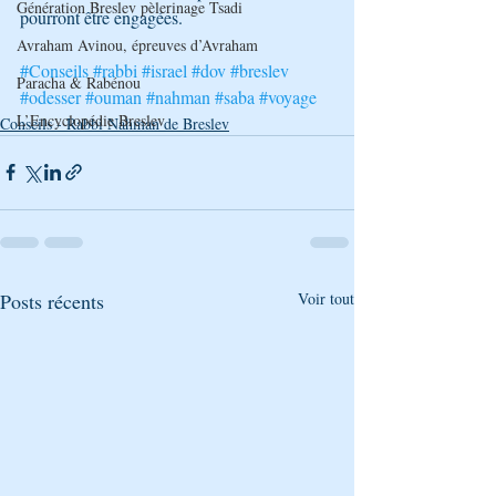
Génération Breslev pèlerinage Tsadi
pourront être engagées.
Avraham Avinou, épreuves d’Avraham
#Conseils
#rabbi
#israel
#dov
#breslev
Paracha & Rabénou
#odesser
#ouman
#nahman
#saba
#voyage
L’Encyclopédie Breslev
Conseils - Rabbi Nahman de Breslev
Posts récents
Voir tout