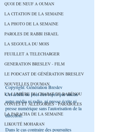
QUOI DE NEUF A OUMAN
LA CITATION DE LA SEMAINE
LA PHOTO DE LA SEMAINE
PAROLES DE RABBI ISRAEL
LA SEGOULA DU MOIS
FEUILLET A TELECHARGER
GENERATION BRESLEV - FILM
LE PODCAST DE GÉNÉRATION BRESLEV
NOUVELLES D'OUMAN
Copyright: Génération Breslev
LA LUMIÈRE DU CHABAT DE RABÉNOU
Cet article ne peut être repris par aucun 
autre média ni radio, ni presse écrite ni 
CONTES ET ALLÉGORIES - PARABOLES
presse numérique sans l'autorisation de la 
LA PARACHA DE LA SEMAINE
direction.
LIKOUTÉ MOHARAN
Dans le cas contraire des poursuites 