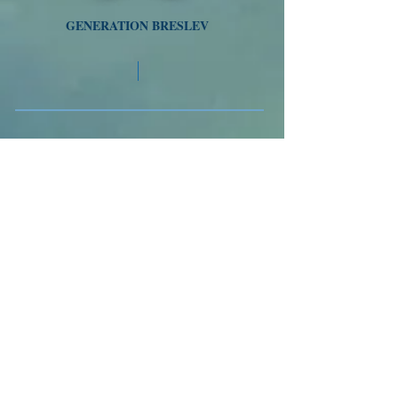
GENERATION BRESLEV
Tél
01 77 47 64 21
/
058-718-5493
VOYAGES A OUMAN
Nous suivre