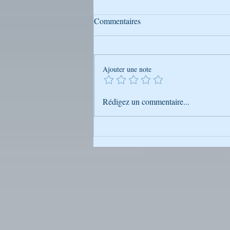
Commentaires
Ajouter une note
Mais qui est donc Rabbi
Rédigez un commentaire...
Na’hman de Breslev ?