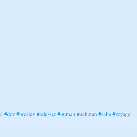
BÉNOU
CONTES ET ALLÉGORIES - PARABOLES
LA PARAC
on Breslev pèlerinage Tsadi
Avraham Avinou, épreuves d’Avraham
el
#dov
#breslev
#odesser
#ouman
#nahman
#saba
#voyage