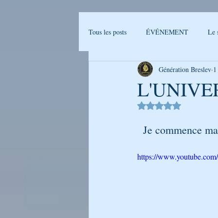
Tous les posts
ÉVÉNEMENT
Le 
Génération Breslev
1
Actualités Breslev
L'univers de B
L'UNIVE
Noté NaN étoiles sur 
Ma journée avec Rabenou - Etude jou
  Je commence mai
LA PHOTO DE LA SEMAINE
https://www.youtube.c
GENERATION BRESLEV - FILM