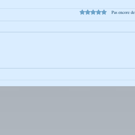
Noté 0 étoile sur 5.
Pas encore de
L’Univers de Breslev – Tou
L’Uni
BéAv : Un moment pour aimer
Lect