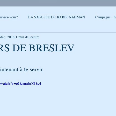
saviez-vous?
LA SAGESSE DE RABBI NAHMAN
Campagne : G
 déc. 2018
1 min de lecture
reslev
SONDAGE
Conseils - Rabbi Nahman de Breslev
RS DE BRESLEV
5.
QUOI DE NEUF A OUMAN
LA CITATION DE LA SEMAINE
ntenant à te servir
PAROLES DE RABBI ISRAEL
LA SEGOULA DU MOIS
FEUI
om/watch?v=eGzmuhrZGx4
LE PODCAST DE GÉNÉRATION BRESLEV
NOUVELLES D'O