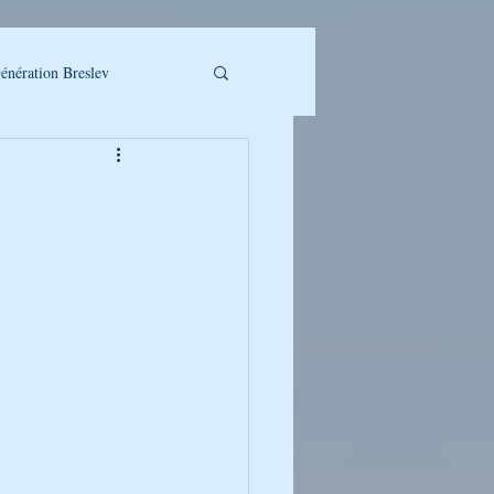
énération Breslev
LLET A TELECHARGER
UMAN