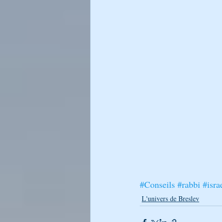
LA LUMIÈRE DU CHABAT DE RA
LIKOUTÉ MOHARAN
Générati
L’Encyclopédie Breslev
#Conseils
#rabbi
#isra
L'univers de Breslev