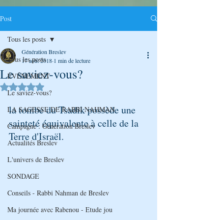
Post
Tous les posts
Génération Breslev
Tous les posts
17 août 2018
1 min de lecture
Le saviez-vous?
ÉVÉNEMENT
Noté NaN étoiles sur 5.
Le saviez-vous?
la tombe du Tsadik possède une 
LA SAGESSE DE RABBI NAHMAN
sainteté équivalente à celle de la 
Campagne : Génération Breslev
Terre d'Israël.
Actualités Breslev
L'univers de Breslev
SONDAGE
Conseils - Rabbi Nahman de Breslev
Ma journée avec Rabenou - Etude jou