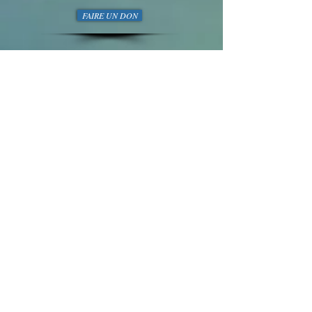
FAIRE UN DON
GENERATION BRESLEV
Tél
01 77 47 64 21
/
058-718-5493
VOYAGES A OUMAN
Nous suivre