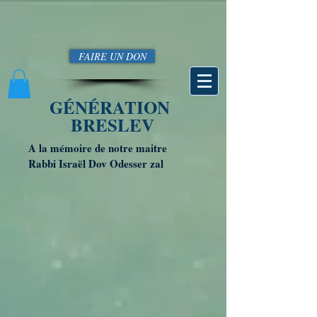
FAIRE UN DON
GÉNÉRATION
BRESLEV
A la mémoire de notre maitre
Rabbi Israël Dov Odesser zal