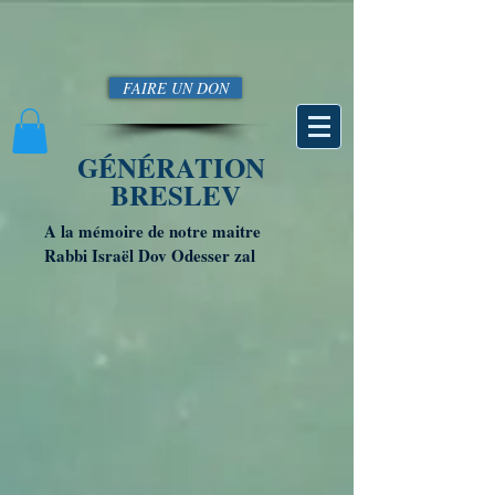
FAIRE UN DON
GÉNÉRATION
BRESLEV
A la mémoire de notre maitre
Rabbi Israël Dov Odesser zal