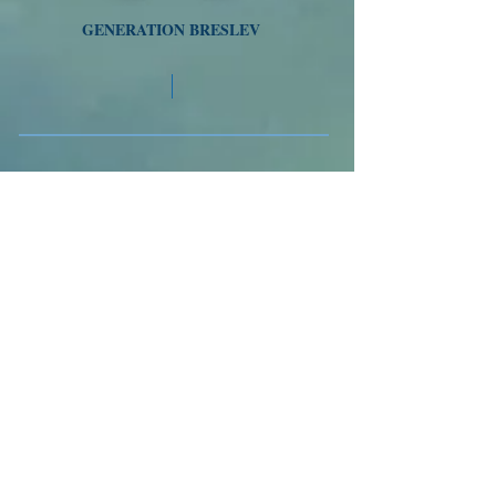
GENERATION BRESLEV
Tél
01 77 47 64 21
/
058-718-5493
VOYAGES A OUMAN
Nous suivre