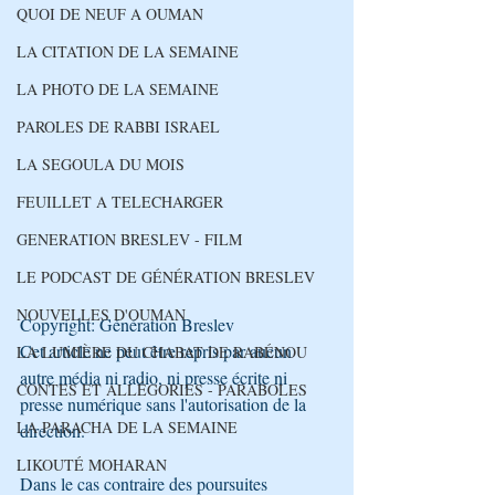
QUOI DE NEUF A OUMAN
LA CITATION DE LA SEMAINE
LA PHOTO DE LA SEMAINE
PAROLES DE RABBI ISRAEL
LA SEGOULA DU MOIS
FEUILLET A TELECHARGER
GENERATION BRESLEV - FILM
LE PODCAST DE GÉNÉRATION BRESLEV
NOUVELLES D'OUMAN
Copyright: Génération Breslev
Cet article ne peut être repris par aucun 
LA LUMIÈRE DU CHABAT DE RABÉNOU
autre média ni radio, ni presse écrite ni 
CONTES ET ALLÉGORIES - PARABOLES
presse numérique sans l'autorisation de la 
LA PARACHA DE LA SEMAINE
direction.
LIKOUTÉ MOHARAN
Dans le cas contraire des poursuites 