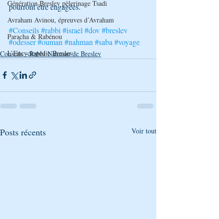
Génération Breslev pèlerinage Tsadi
pourront être engagées.
Avraham Avinou, épreuves d’Avraham
#Conseils
#rabbi
#israel
#dov
#breslev
Paracha & Rabénou
#odesser
#ouman
#nahman
#saba
#voyage
L’Encyclopédie Breslev
Conseils - Rabbi Nahman de Breslev
Posts récents
Voir tout