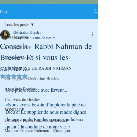
Post
Tous les posts
Génération Breslev
Tous les posts
28 mai 2018
1 min de lecture
Conseils - Rabbi Nahman de
ÉVÉNEMENT
Breslev Et si vous les
Le saviez-vous?
suiviez...
LA SAGESSE DE RABBI NAHMAN
Noté NaN étoiles sur 5.
Campagne : Génération Breslev
Actualités Breslev
Une prière récitée avec ferveur...
L'univers de Breslev
«Nous avons besoin d’implorer la pitié de 
SONDAGE
Dieu et Le supplier de nous rendre dignes 
de recevoir de Lui des conseils judicieux, 
Conseils - Rabbi Nahman de Breslev
quant à la conduite de notre vie. »
Ma journée avec Rabenou - Etude jou