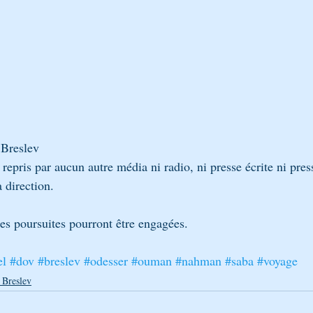
 Breslev
e repris par aucun autre média ni radio, ni presse écrite ni pr
a direction.
des poursuites pourront être engagées.
el
#dov
#breslev
#odesser
#ouman
#nahman
#saba
#voyage
 Breslev