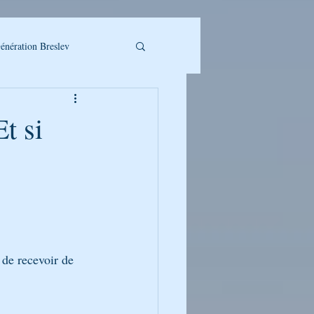
énération Breslev
t si
LLET A TELECHARGER
 de recevoir de 
UMAN