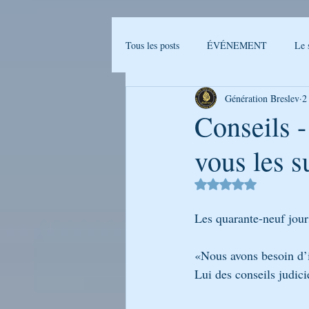
Tous les posts
ÉVÉNEMENT
Le 
Génération Breslev
2
Actualités Breslev
L'univers de B
Conseils 
vous les su
Ma journée avec Rabenou - Etude jou
Noté NaN étoiles sur 
LA PHOTO DE LA SEMAINE
Les quarante-neuf jour
«Nous avons besoin d’i
GENERATION BRESLEV - FILM
Lui des conseils judici