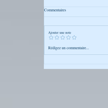
Commentaires
Ajouter une note
Conseils - Rabbi Nahman de
Rédigez un commentaire...
Breslev Et si vous les suiviez…