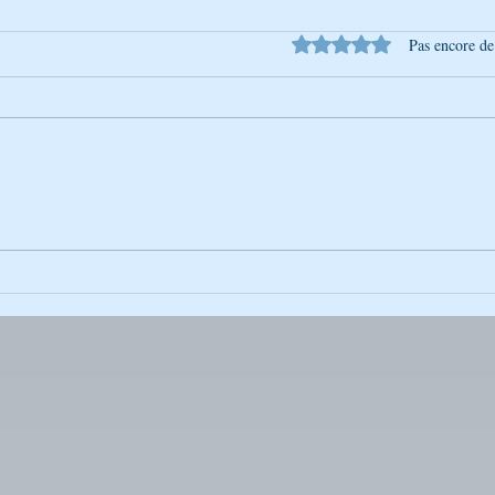
Noté 0 étoile sur 5.
Pas encore de
Conseils - Rabbi Nahman de
Cons
Breslev Et si vous les suiviez…
Bresl