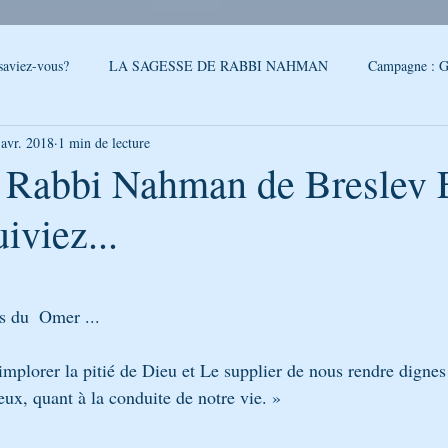
saviez-vous?
LA SAGESSE DE RABBI NAHMAN
Campagne : G
 avr. 2018
1 min de lecture
reslev
SONDAGE
Conseils - Rabbi Nahman de Breslev
- Rabbi Nahman de Breslev E
iviez...
QUOI DE NEUF A OUMAN
LA CITATION DE LA SEMAINE
5.
PAROLES DE RABBI ISRAEL
LA SEGOULA DU MOIS
FEUI
s du  Omer ...
mplorer la pitié de Dieu et Le supplier de nous rendre dignes
LE PODCAST DE GÉNÉRATION BRESLEV
NOUVELLES D'O
eux, quant à la conduite de notre vie. »