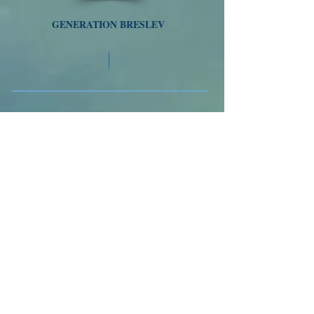
GENERATION BRESLEV
Tél
01 77 47 64 21
/
058-718-5493
VOYAGES A OUMAN
Nous suivre