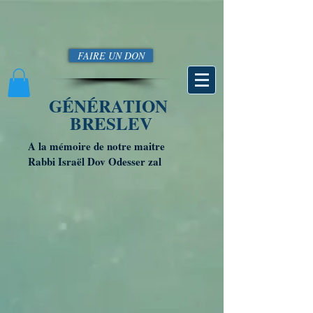
FAIRE UN DON
GÉNÉRATION
BRESLEV
A la mémoire de notre maitre
Rabbi Israël Dov Odesser zal