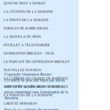
QUOI DE NEUF A OUMAN
LA CITATION DE LA SEMAINE
LA PHOTO DE LA SEMAINE
PAROLES DE RABBI ISRAEL
LA SEGOULA DU MOIS
FEUILLET A TELECHARGER
GENERATION BRESLEV - FILM
LE PODCAST DE GÉNÉRATION BRESLEV
NOUVELLES D'OUMAN
Copyright: Génération Breslev
LA LUMIÈRE DU CHABAT DE RABÉNOU
Cet article ne peut être repris par aucun 
autre média ni radio, ni presse écrite ni 
CONTES ET ALLÉGORIES - PARABOLES
presse numérique sans l'autorisation de la 
LA PARACHA DE LA SEMAINE
direction.
LIKOUTÉ MOHARAN
Dans le cas contraire des poursuites 