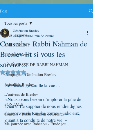
Post
Tous les posts
Génération Breslev
Tous les posts
26 févr. 2018
1 min de lecture
Conseils - Rabbi Nahman de
ÉVÉNEMENT
Breslev Et si vous les
Le saviez-vous?
suiviez...
LA SAGESSE DE RABBI NAHMAN
Noté NaN étoiles sur 5.
Campagne : Génération Breslev
Actualités Breslev
Le mensonge souille la vue ...
L'univers de Breslev
«Nous avons besoin d’implorer la pitié de 
SONDAGE
Dieu et Le supplier de nous rendre dignes 
de recevoir de Lui des conseils judicieux, 
Conseils - Rabbi Nahman de Breslev
quant à la conduite de notre vie. »
Ma journée avec Rabenou - Etude jou