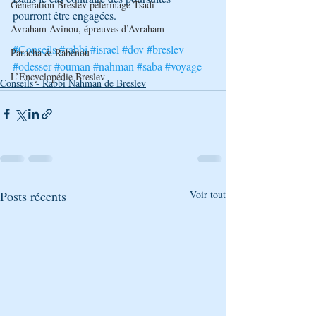
Génération Breslev pèlerinage Tsadi
pourront être engagées.
Avraham Avinou, épreuves d’Avraham
#Conseils
#rabbi
#israel
#dov
#breslev
Paracha & Rabénou
#odesser
#ouman
#nahman
#saba
#voyage
L’Encyclopédie Breslev
Conseils - Rabbi Nahman de Breslev
Posts récents
Voir tout