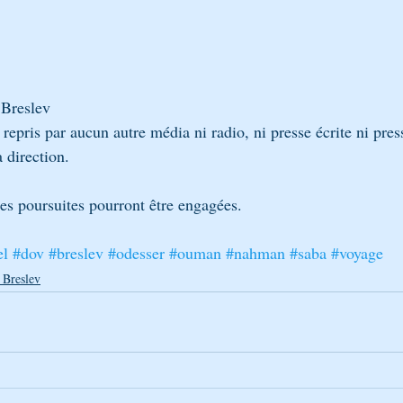
 Breslev
e repris par aucun autre média ni radio, ni presse écrite ni pr
a direction.
des poursuites pourront être engagées.
el
#dov
#breslev
#odesser
#ouman
#nahman
#saba
#voyage
 Breslev