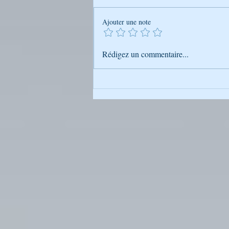
Ajouter une note
Conseils - Rabbi Nahman de
Rédigez un commentaire...
Breslev Et si vous les suiviez…