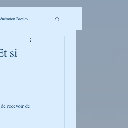
énération Breslev
t si
LLET A TELECHARGER
 de recevoir de 
UMAN