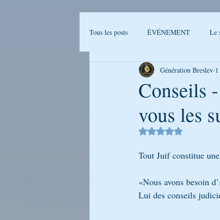
Tous les posts
ÉVÉNEMENT
Le 
Génération Breslev
1
Actualités Breslev
L'univers de B
Conseils 
vous les su
Ma journée avec Rabenou - Etude jou
Noté NaN étoiles sur 
LA PHOTO DE LA SEMAINE
Tout Juif constitue une
«Nous avons besoin d’i
GENERATION BRESLEV - FILM
Lui des conseils judici