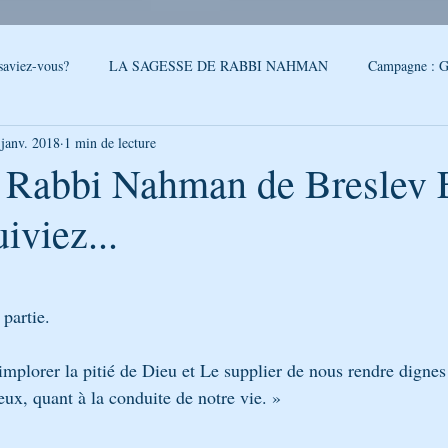
saviez-vous?
LA SAGESSE DE RABBI NAHMAN
Campagne : G
 janv. 2018
1 min de lecture
reslev
SONDAGE
Conseils - Rabbi Nahman de Breslev
- Rabbi Nahman de Breslev E
iviez...
QUOI DE NEUF A OUMAN
LA CITATION DE LA SEMAINE
5.
PAROLES DE RABBI ISRAEL
LA SEGOULA DU MOIS
FEUI
 partie.
mplorer la pitié de Dieu et Le supplier de nous rendre dignes
LE PODCAST DE GÉNÉRATION BRESLEV
NOUVELLES D'O
eux, quant à la conduite de notre vie. »