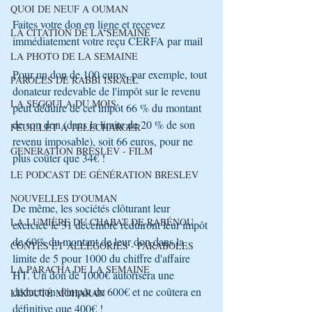
QUOI DE NEUF A OUMAN
Faites votre don en ligne et recevez 
LA CITATION DE LA SEMAINE
immédiatement votre reçu CERFA par mail
LA PHOTO DE LA SEMAINE
Pour un don de 100 euros, par exemple, tout 
PAROLES DE RABBI ISRAEL
donateur redevable de l'impôt sur le revenu 
LA SEGOULA DU MOIS
peut déduire de cet impôt 66 % du montant 
de son don (dans la limite de 20 % de son 
FEUILLET A TELECHARGER
revenu imposable), soit 66 euros, pour ne 
GENERATION BRESLEV - FILM
plus coûter que 34€ !
LE PODCAST DE GÉNÉRATION BRESLEV
NOUVELLES D'OUMAN
De même, les sociétés clôturant leur 
LA LUMIÈRE DU CHABAT DE RABÉNOU
exercice le 31 décembre réduiront leur impôt 
de 60% du montant de leur don dans la 
CONTES ET ALLÉGORIES - PARABOLES
limite de 5 pour 1000 du chiffre d'affaire 
LA PARACHA DE LA SEMAINE
HT. Un don de 1000€ autorisera une 
déduction d'impôt de 600€ et ne coûtera en 
LIKOUTÉ MOHARAN
définitive que 400€ !