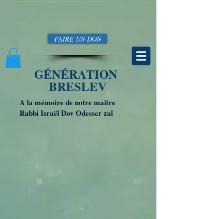
FAIRE UN DON
GÉNÉRATION
BRESLEV
A la mémoire de notre maitre
Rabbi Israël Dov Odesser zal