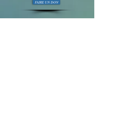
FAIRE UN DON
GENERATION BRESLEV
Tél
01 77 47 64 21
/
058-718-5493
VOYAGES A OUMAN
Nous suivre