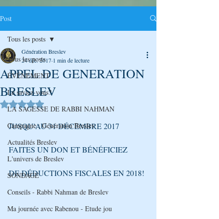
Post
Tous les posts
Génération Breslev
Tous les posts
24 déc. 2017
1 min de lecture
APPEL DE GENERATION
ÉVÉNEMENT
BRESLEV
Le saviez-vous?
Noté NaN étoiles sur 5.
LA SAGESSE DE RABBI NAHMAN
Campagne : Génération Breslev
JUSQU'AU 31 DÉCEMBRE 2017
Actualités Breslev
FAITES UN DON ET BÉNÉFICIEZ
L'univers de Breslev
DE DÉDUCTIONS FISCALES EN 2018! 
SONDAGE
Conseils - Rabbi Nahman de Breslev
Ma journée avec Rabenou - Etude jou